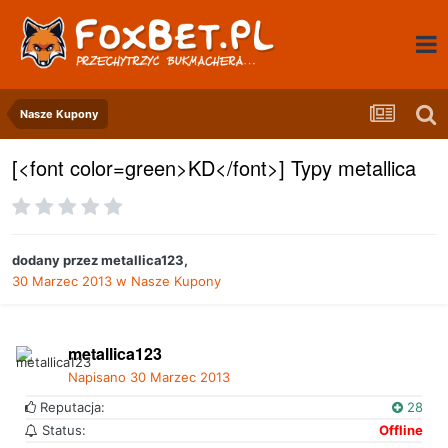
Nasze Kupony
[<font color=green>KD</font>] Typy metallica
dodany przez
metallica123
,
30 Marzec 2013
w
Nasze Kupony
metallica123
Napisano
30 Marzec 2013
Reputacja:
28
Status:
Offline