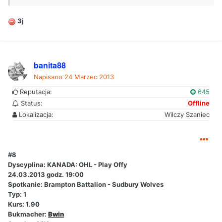
3j
banita88
Napisano
24 Marzec 2013
Reputacja:
645
Status:
Offline
Lokalizacja:
Wilczy Szaniec
#8
Dyscyplina: KANADA: OHL - Play Offy
24.03.2013 godz. 19:00
Spotkanie: Brampton Battalion - Sudbury Wolves
Typ: 1
Kurs: 1.90
Bukmacher:
Bwin