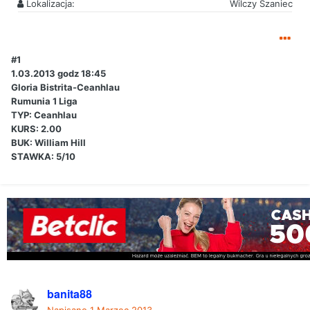
Lokalizacja:
Wilczy Szaniec
#1
1.03.2013 godz 18:45
Gloria Bistrita-Ceanhlau
Rumunia 1 Liga
TYP: Ceanhlau
KURS: 2.00
BUK: William Hill
STAWKA: 5/10
banita88