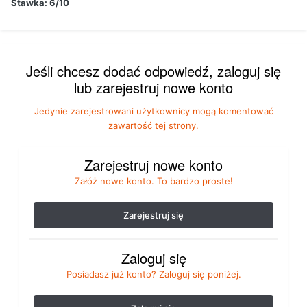
Stawka: 6/10
Jeśli chcesz dodać odpowiedź, zaloguj się
lub zarejestruj nowe konto
Jedynie zarejestrowani użytkownicy mogą komentować
zawartość tej strony.
Zarejestruj nowe konto
Załóż nowe konto. To bardzo proste!
Zarejestruj się
Zaloguj się
Posiadasz już konto? Zaloguj się poniżej.