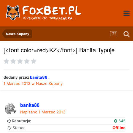
Nasze Kupony
[<font color=red>KZ</font>] Banita Typuje
dodany przez
banita88
,
1 Marzec 2013
w
Nasze Kupony
banita88
Napisano
1 Marzec 2013
Reputacja:
645
Status:
Offline