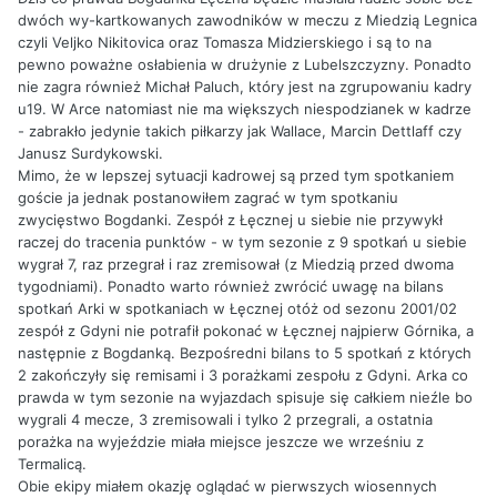
dwóch wy-kartkowanych zawodników w meczu z Miedzią Legnica
czyli Veljko Nikitovica oraz Tomasza Midzierskiego i są to na
pewno poważne osłabienia w drużynie z Lubelszczyzny. Ponadto
nie zagra również Michał Paluch, który jest na zgrupowaniu kadry
u19. W Arce natomiast nie ma większych niespodzianek w kadrze
- zabrakło jedynie takich piłkarzy jak Wallace, Marcin Dettlaff czy
Janusz Surdykowski.
Mimo, że w lepszej sytuacji kadrowej są przed tym spotkaniem
goście ja jednak postanowiłem zagrać w tym spotkaniu
zwycięstwo Bogdanki. Zespół z Łęcznej u siebie nie przywykł
raczej do tracenia punktów - w tym sezonie z 9 spotkań u siebie
wygrał 7, raz przegrał i raz zremisował (z Miedzią przed dwoma
tygodniami). Ponadto warto również zwrócić uwagę na bilans
spotkań Arki w spotkaniach w Łęcznej otóż od sezonu 2001/02
zespół z Gdyni nie potrafił pokonać w Łęcznej najpierw Górnika, a
następnie z Bogdanką. Bezpośredni bilans to 5 spotkań z których
2 zakończyły się remisami i 3 porażkami zespołu z Gdyni. Arka co
prawda w tym sezonie na wyjazdach spisuje się całkiem nieźle bo
wygrali 4 mecze, 3 zremisowali i tylko 2 przegrali, a ostatnia
porażka na wyjeździe miała miejsce jeszcze we wrześniu z
Termalicą.
Obie ekipy miałem okazję oglądać w pierwszych wiosennych