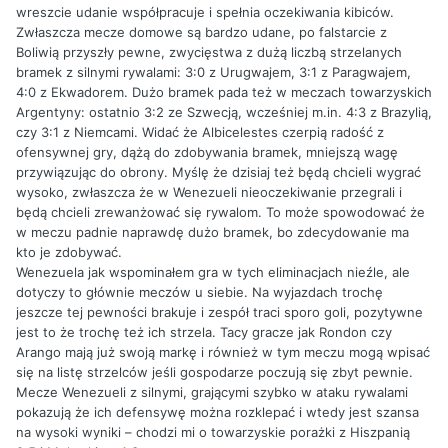
wreszcie udanie współpracuje i spełnia oczekiwania kibiców.
Zwłaszcza mecze domowe są bardzo udane, po falstarcie z
Boliwią przyszły pewne, zwycięstwa z dużą liczbą strzelanych
bramek z silnymi rywalami: 3:0 z Urugwajem, 3:1 z Paragwajem,
4:0 z Ekwadorem. Dużo bramek pada też w meczach towarzyskich
Argentyny: ostatnio 3:2 ze Szwecją, wcześniej m.in. 4:3 z Brazylią,
czy 3:1 z Niemcami. Widać że Albicelestes czerpią radość z
ofensywnej gry, dążą do zdobywania bramek, mniejszą wagę
przywiązując do obrony. Myślę że dzisiaj też będą chcieli wygrać
wysoko, zwłaszcza że w Wenezueli nieoczekiwanie przegrali i
będą chcieli zrewanżować się rywalom. To może spowodować że
w meczu padnie naprawdę dużo bramek, bo zdecydowanie ma
kto je zdobywać.
Wenezuela jak wspominałem gra w tych eliminacjach nieźle, ale
dotyczy to głównie meczów u siebie. Na wyjazdach trochę
jeszcze tej pewności brakuje i zespół traci sporo goli, pozytywne
jest to że trochę też ich strzela. Tacy gracze jak Rondon czy
Arango mają już swoją markę i również w tym meczu mogą wpisać
się na listę strzelców jeśli gospodarze poczują się zbyt pewnie.
Mecze Wenezueli z silnymi, grającymi szybko w ataku rywalami
pokazują że ich defensywę można rozklepać i wtedy jest szansa
na wysoki wyniki – chodzi mi o towarzyskie porażki z Hiszpanią