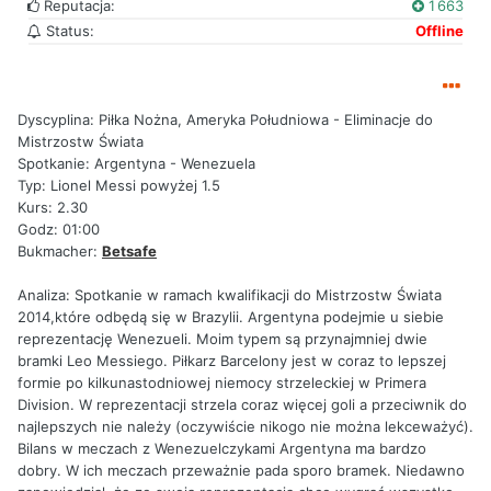
Reputacja:
1 663
Status:
Offline
Dyscyplina: Piłka Nożna, Ameryka Południowa - Eliminacje do
Mistrzostw Świata
Spotkanie: Argentyna - Wenezuela
Typ: Lionel Messi powyżej 1.5
Kurs: 2.30
Godz: 01:00
Bukmacher:
Betsafe
Analiza: Spotkanie w ramach kwalifikacji do Mistrzostw Świata
2014,które odbędą się w Brazylii. Argentyna podejmie u siebie
reprezentację Wenezueli. Moim typem są przynajmniej dwie
bramki Leo Messiego. Piłkarz Barcelony jest w coraz to lepszej
formie po kilkunastodniowej niemocy strzeleckiej w Primera
Division. W reprezentacji strzela coraz więcej goli a przeciwnik do
najlepszych nie należy (oczywiście nikogo nie można lekceważyć).
Bilans w meczach z Wenezuelczykami Argentyna ma bardzo
dobry. W ich meczach przeważnie pada sporo bramek. Niedawno