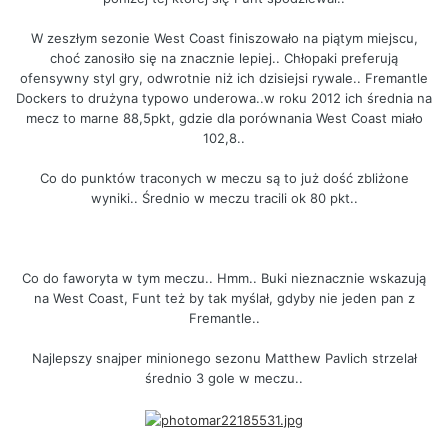
W zeszłym sezonie West Coast finiszowało na piątym miejscu,
choć zanosiło się na znacznie lepiej.. Chłopaki preferują
ofensywny styl gry, odwrotnie niż ich dzisiejsi rywale.. Fremantle
Dockers to drużyna typowo underowa..w roku 2012 ich średnia na
mecz to marne 88,5pkt, gdzie dla porównania West Coast miało
102,8..
Co do punktów traconych w meczu są to już dość zbliżone
wyniki.. Średnio w meczu tracili ok 80 pkt..
Co do faworyta w tym meczu.. Hmm.. Buki nieznacznie wskazują
na West Coast, Funt też by tak myślał, gdyby nie jeden pan z
Fremantle..
Najlepszy snajper minionego sezonu Matthew Pavlich strzelał
średnio 3 gole w meczu..