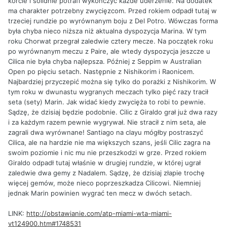
korcie i solidnie potrafi wykończyć każde uderzenie. Na dodatek
ma charakter potrzebny zwycięzcom. Przed rokiem odpadł tutaj w
trzeciej rundzie po wyrównanym boju z Del Potro. Wówczas forma
była chyba nieco niższa niż aktualna dyspozycja Marina. W tym
roku Chorwat przegrał zaledwie cztery mecze. Na początek roku
po wyrównanym meczu z Paire, ale wtedy dyspozycja jeszcze u
Cilica nie była chyba najlepsza. Później z Seppim w Australian
Open po pięciu setach. Następnie z Nishikorim i Raonicem.
Najbardziej przyczepić można się tylko do porażki z Nishikorim. W
tym roku w dwunastu wygranych meczach tylko pięć razy tracił
seta (sety) Marin. Jak widać kiedy zwycięża to robi to pewnie.
Sądzę, że dzisiaj będzie podobnie. Cilic z Giraldo grał już dwa razy
i za każdym razem pewnie wygrywał. Nie stracił z nim seta, ale
zagrali dwa wyrównane! Santiago na clayu mógłby postraszyć
Cilica, ale na hardzie nie ma większych szans, jeśli Cilic zagra na
swoim poziomie i nic mu nie przeszkodzi w grze. Przed rokiem
Giraldo odpadł tutaj właśnie w drugiej rundzie, w której ugrał
zaledwie dwa gemy z Nadalem. Sądzę, że dzisiaj złapie trochę
więcej gemów, może nieco poprzeszkadza Cilicowi. Niemniej
jednak Marin powinien wygrać ten mecz w dwóch setach.
LINK:
http://obstawianie.com/atp-miami-wta-miami-
vt124900.htm#1748531