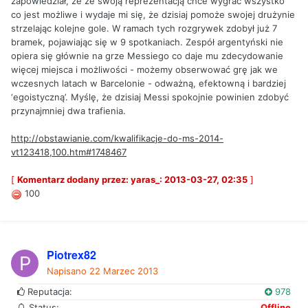
zapowiedział, że ze swoją reprezentacją chce wygrać wszystko
co jest możliwe i wydaje mi się, że dzisiaj pomoże swojej drużynie
strzelając kolejne gole. W ramach tych rozgrywek zdobył już 7
bramek, pojawiając się w 9 spotkaniach. Zespół argentyński nie
opiera się głównie na grze Messiego co daje mu zdecydowanie
więcej miejsca i możliwości - możemy obserwować grę jak we
wczesnych latach w Barcelonie - odważną, efektowną i bardziej
‘egoistyczną’. Myślę, że dzisiaj Messi spokojnie powinien zdobyć
przynajmniej dwa trafienia.
http://obstawianie.com/kwalifikacje-do-ms-2014-
vt123418,100.htm#1748467
[
Komentarz dodany przez: yaras_: 2013-03-27, 02:35
]
100
Piotrex82
Napisano
22 Marzec 2013
Reputacja:
978
Status:
Offline