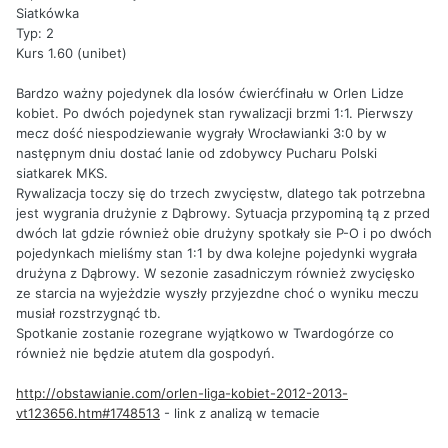
Siatkówka
Typ: 2
Kurs 1.60 (unibet)
Bardzo ważny pojedynek dla losów ćwierćfinału w Orlen Lidze
kobiet. Po dwóch pojedynek stan rywalizacji brzmi 1:1. Pierwszy
mecz dość niespodziewanie wygrały Wrocławianki 3:0 by w
następnym dniu dostać lanie od zdobywcy Pucharu Polski
siatkarek MKS.
Rywalizacja toczy się do trzech zwycięstw, dlatego tak potrzebna
jest wygrania drużynie z Dąbrowy. Sytuacja przypominą tą z przed
dwóch lat gdzie również obie drużyny spotkały sie P-O i po dwóch
pojedynkach mieliśmy stan 1:1 by dwa kolejne pojedynki wygrała
drużyna z Dąbrowy. W sezonie zasadniczym również zwycięsko
ze starcia na wyjeżdzie wyszły przyjezdne choć o wyniku meczu
musiał rozstrzygnąć tb.
Spotkanie zostanie rozegrane wyjątkowo w Twardogórze co
również nie będzie atutem dla gospodyń.
http://obstawianie.com/orlen-liga-kobiet-2012-2013-
vt123656.htm#1748513
- link z analizą w temacie