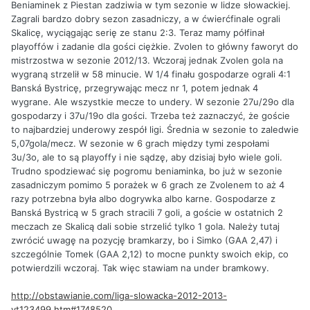
Beniaminek z Piestan zadziwia w tym sezonie w lidze słowackiej.
Zagrali bardzo dobry sezon zasadniczy, a w ćwierćfinale ograli
Skalicę, wyciągając serię ze stanu 2:3. Teraz mamy półfinał
playoffów i zadanie dla gości ciężkie. Zvolen to główny faworyt do
mistrzostwa w sezonie 2012/13. Wczoraj jednak Zvolen gola na
wygraną strzelił w 58 minucie. W 1/4 finału gospodarze ograli 4:1
Banská Bystricę, przegrywając mecz nr 1, potem jednak 4
wygrane. Ale wszystkie mecze to undery. W sezonie 27u/29o dla
gospodarzy i 37u/19o dla gości. Trzeba też zaznaczyć, że goście
to najbardziej underowy zespół ligi. Średnia w sezonie to zaledwie
5,07gola/mecz. W sezonie w 6 grach między tymi zespołami
3u/3o, ale to są playoffy i nie sądzę, aby dzisiaj było wiele goli.
Trudno spodziewać się pogromu beniaminka, bo już w sezonie
zasadniczym pomimo 5 porażek w 6 grach ze Zvolenem to aż 4
razy potrzebna była albo dogrywka albo karne. Gospodarze z
Banská Bystricą w 5 grach stracili 7 goli, a goście w ostatnich 2
meczach ze Skalicą dali sobie strzelić tylko 1 gola. Należy tutaj
zwrócić uwagę na pozycję bramkarzy, bo i Simko (GAA 2,47) i
szczególnie Tomek (GAA 2,12) to mocne punkty swoich ekip, co
potwierdzili wczoraj. Tak więc stawiam na under bramkowy.
http://obstawianie.com/liga-slowacka-2012-2013-
vt123499.htm#1748520