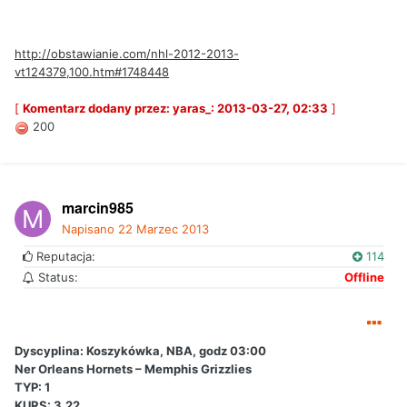
http://obstawianie.com/nhl-2012-2013-
vt124379,100.htm#1748448
[
Komentarz dodany przez: yaras_: 2013-03-27, 02:33
]
200
marcin985
Napisano
22 Marzec 2013
Reputacja:
114
Status:
Offline
Dyscyplina: Koszykówka, NBA, godz 03:00
Ner Orleans Hornets – Memphis Grizzlies
TYP: 1
KURS: 3,22