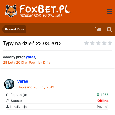
Pewniak Dnia
Typy na dzień 23.03.2013
dodany przez
yaras
,
28 Luty 2013
w
Pewniak Dnia
yaras
Napisano
28 Luty 2013
Reputacja:
1 266
Status:
Offline
Lokalizacja:
Poznań