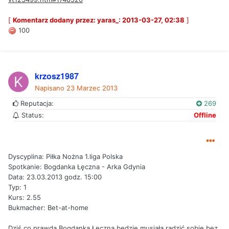
[
Komentarz dodany przez: yaras_: 2013-03-27, 02:38
]
100
krzosz1987
Napisano
23 Marzec 2013
Reputacja:
269
Status:
Offline
Dyscyplina: Piłka Nożna 1.liga Polska
Spotkanie: Bogdanka Łęczna - Arka Gdynia
Data: 23.03.2013 godz. 15:00
Typ: 1
Kurs: 2.55
Bukmacher: Bet-at-home
Dziś co prawda Bogdanka Łęczna będzie musiała radzić sobie bez