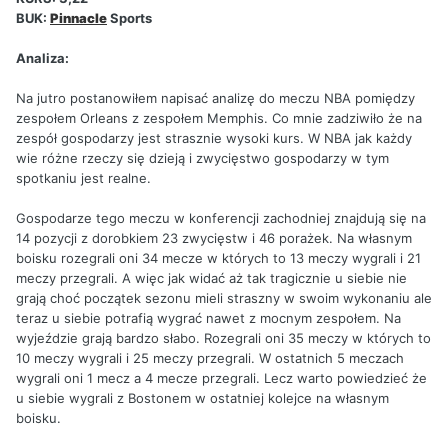
BUK:
Pinnacle
Sports
Analiza:
Na jutro postanowiłem napisać analizę do meczu NBA pomiędzy
zespołem Orleans z zespołem Memphis. Co mnie zadziwiło że na
zespół gospodarzy jest strasznie wysoki kurs. W NBA jak każdy
wie różne rzeczy się dzieją i zwycięstwo gospodarzy w tym
spotkaniu jest realne.
Gospodarze tego meczu w konferencji zachodniej znajdują się na
14 pozycji z dorobkiem 23 zwycięstw i 46 porażek. Na własnym
boisku rozegrali oni 34 mecze w których to 13 meczy wygrali i 21
meczy przegrali. A więc jak widać aż tak tragicznie u siebie nie
grają choć początek sezonu mieli straszny w swoim wykonaniu ale
teraz u siebie potrafią wygrać nawet z mocnym zespołem. Na
wyjeździe grają bardzo słabo. Rozegrali oni 35 meczy w których to
10 meczy wygrali i 25 meczy przegrali. W ostatnich 5 meczach
wygrali oni 1 mecz a 4 mecze przegrali. Lecz warto powiedzieć że
u siebie wygrali z Bostonem w ostatniej kolejce na własnym
boisku.