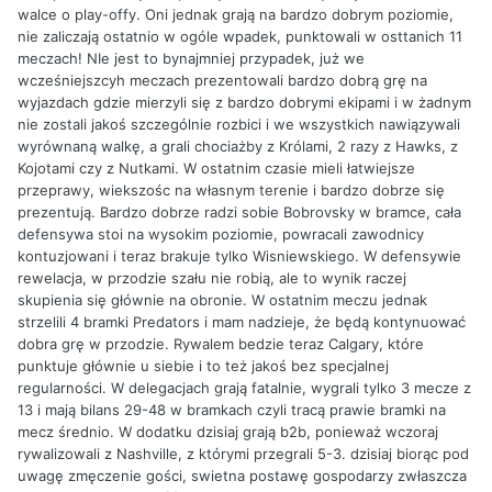
walce o play-offy. Oni jednak grają na bardzo dobrym poziomie,
nie zaliczają ostatnio w ogóle wpadek, punktowali w osttanich 11
meczach! NIe jest to bynajmniej przypadek, już we
wcześniejszcyh meczach prezentowali bardzo dobrą grę na
wyjazdach gdzie mierzyli się z bardzo dobrymi ekipami i w żadnym
nie zostali jakoś szczególnie rozbici i we wszystkich nawiązywali
wyrównaną walkę, a grali chociażby z Królami, 2 razy z Hawks, z
Kojotami czy z Nutkami. W ostatnim czasie mieli łatwiejsze
przeprawy, wiekszośc na własnym terenie i bardzo dobrze się
prezentują. Bardzo dobrze radzi sobie Bobrovsky w bramce, cała
defensywa stoi na wysokim poziomie, powracali zawodnicy
kontuzjowani i teraz brakuje tylko Wisniewskiego. W defensywie
rewelacja, w przodzie szału nie robią, ale to wynik raczej
skupienia się głównie na obronie. W ostatnim meczu jednak
strzelili 4 bramki Predators i mam nadzieje, że będą kontynuować
dobra grę w przodzie. Rywalem bedzie teraz Calgary, które
punktuje głównie u siebie i to też jakoś bez specjalnej
regularności. W delegacjach grają fatalnie, wygrali tylko 3 mecze z
13 i mają bilans 29-48 w bramkach czyli tracą prawie bramki na
mecz średnio. W dodatku dzisiaj grają b2b, ponieważ wczoraj
rywalizowali z Nashville, z którymi przegrali 5-3. dzisiaj biorąc pod
uwagę zmęczenie gości, swietna postawę gospodarzy zwłaszcza