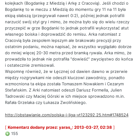
kolejkach (Bogdankę z Miedzią i Arkę z Cracovią). Jeśli chodzi o
Bogdankę to w meczu z Miedzią do momentu gry 11 na 11 była
ekipą słabszą (przegrywali nawet 0:2), później jednak potrafili
narzucić swój styl gry i mimo, że można było się do wielu rzeczy
przyczepić w grze Bogdanki to jednak potrafili wykorzystać atut
własnego boiska i doprowadzić do remisu. Arka natomiast z
Cracovią była zespołem lepszym ale brakowało precyzji przy
ostatnim podaniu, można napisać, że wszystko wyglądało dobrze
do mniej więcej 20-30 metra przed bramką rywala. Arka mimo, że
prowadziła to jednak nie potrafiła "dowieść" zwycięstwo do końca
i ostatecznie zremisowali.
Wspomnę również, że w Łęcznej od dawien dawno w przerwie
między rozgrywkami nie odeszli kluczowi zawodnicy, ponadto
wzmocniona ta ekipa została Tomaszem Nowakiem i Cezarym
Stefańskim. Z Arki natomiast odeszli Dariusz Formella, Julien
Tadrowski czy Maciej Górski w ich miejsce sprowadzono m.in.
Rafała Grzelaka czy Łukasza Zwolińskiego.
http://obstawianie.com/polska-i-liga-vt123292,25.htm#1748524
[
Komentarz dodany przez: yaras_: 2013-03-27, 02:38
]
155