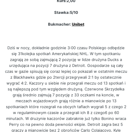
Kurs:2,00
Stawka:5/10
Bukmacher:
Unibet
Dziś w nocy, dokładnie godzinie 3:00 czasu Polskiego odbędzie
się 31kolejka spotkań Amerykańskiej NHL. W tym spotkaniu
zagrają ze sobą zajmującą 2 pozycję w lidze drużyna Ducks a
urzędująca na pozycji 7 drużyna z Detroit. Gospodarze są cały
czas w gazie spisują się coraz lepiej co pokazali w ostatnim meczu
z Blackhawks gdzie po 2tercji przegrywali 2:1 by ostatecznie
wygrać 4:2. Kaczory u siebie nie przegrali meczu od 13 spotkań i
są najlepszą pod tym względem drużyną. Czerwone Skrzydełka
grają średnio zajmują 7 pozycję z 33 oczkami na koncie, w
meczach wyjazdowych grają różnie a mianowicie po 13
spotkaniach które rozegrali na obcych taflach wygrali 5 z czego 2
w regulaminowym czasie a przegrali ich 8 z czego6 po 60
minutach. W druzynie kaczorów zabraknie już tylko Bonino wraca
Perry co na pewno doda pewności ekipie. Detroit zagra bez 5
graczy a mianowicie bez 2 obrońców Carlo Colaiacovo, Kyle