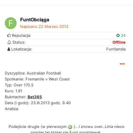
FuntObciąga
Napisano
22 Marzec 2013
Reputacja:
24
Status:
Offline
Lokalizacja:
Funtlandia
Dyscyplina: Australian Football
Spotkanie: Fremantle v West Coast
Typ: Over 170.5
Kurs: 1.91
Bukmacher:
Bet365
Data (i godz): 23.III.2013 godz. 9.40
Analiza:
Podejście drugie (w pierwszym
).. I znowu over..Linia nieco
poniżej tej której się Funt spodziewał..