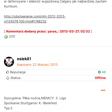
w defensywie i słabość wyjazdową Calgary jak najbardziej zaufam
Kurtkom.
http://obstawianie.com/nhl-2012-2013-
vt124379,100.htm#1748232
[
Komentarz dodany przez: yaras_: 2013-03-27, 02:32
]
220
esiek81
Napisano
22 Marzec 2013
Reputacja:
48
Status:
Offline
Dyscyplina: Piłka nożna,NIEMCY: 3. Liga
Spotkanie:Stuttgarter K.-Bielefeld
Typ:2