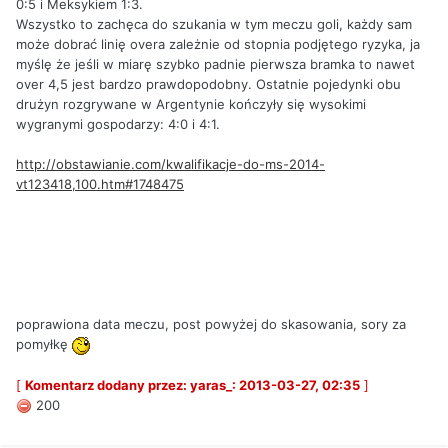
0:5 i Meksykiem 1:3.
Wszystko to zachęca do szukania w tym meczu goli, każdy sam
może dobrać linię overa zależnie od stopnia podjętego ryzyka, ja
myślę że jeśli w miarę szybko padnie pierwsza bramka to nawet
over 4,5 jest bardzo prawdopodobny. Ostatnie pojedynki obu
drużyn rozgrywane w Argentynie kończyły się wysokimi
wygranymi gospodarzy: 4:0 i 4:1.
http://obstawianie.com/kwalifikacje-do-ms-2014-
vt123418,100.htm#1748475
poprawiona data meczu, post powyżej do skasowania, sory za
pomyłkę
[
Komentarz dodany przez: yaras_: 2013-03-27, 02:35
]
200