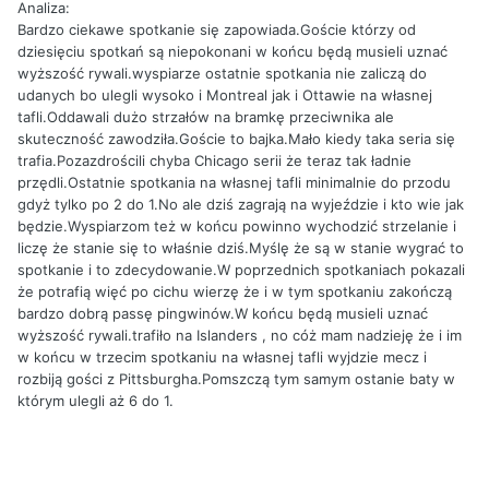
Analiza:
Bardzo ciekawe spotkanie się zapowiada.Goście którzy od
dziesięciu spotkań są niepokonani w końcu będą musieli uznać
wyższość rywali.wyspiarze ostatnie spotkania nie zaliczą do
udanych bo ulegli wysoko i Montreal jak i Ottawie na własnej
tafli.Oddawali dużo strzałów na bramkę przeciwnika ale
skuteczność zawodziła.Goście to bajka.Mało kiedy taka seria się
trafia.Pozazdrościli chyba Chicago serii że teraz tak ładnie
przędli.Ostatnie spotkania na własnej tafli minimalnie do przodu
gdyż tylko po 2 do 1.No ale dziś zagrają na wyjeździe i kto wie jak
będzie.Wyspiarzom też w końcu powinno wychodzić strzelanie i
liczę że stanie się to właśnie dziś.Myślę że są w stanie wygrać to
spotkanie i to zdecydowanie.W poprzednich spotkaniach pokazali
że potrafią więć po cichu wierzę że i w tym spotkaniu zakończą
bardzo dobrą passę pingwinów.W końcu będą musieli uznać
wyższość rywali.trafiło na Islanders , no cóż mam nadzieję że i im
w końcu w trzecim spotkaniu na własnej tafli wyjdzie mecz i
rozbiją gości z Pittsburgha.Pomszczą tym samym ostanie baty w
którym ulegli aż 6 do 1.