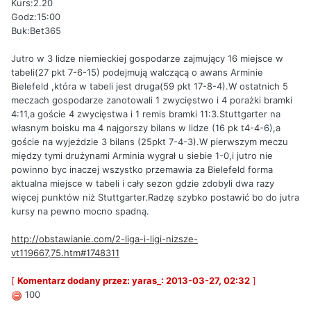
Kurs:2.20
Godz:15:00
Buk:Bet365
Jutro w 3 lidze niemieckiej gospodarze zajmujący 16 miejsce w
tabeli(27 pkt 7-6-15) podejmują walczącą o awans Arminie
Bielefeld ,która w tabeli jest druga(59 pkt 17-8-4).W ostatnich 5
meczach gospodarze zanotowali 1 zwycięstwo i 4 porażki bramki
4:11,a goście 4 zwycięstwa i 1 remis bramki 11:3.Stuttgarter na
własnym boisku ma 4 najgorszy bilans w lidze (16 pk t4-4-6),a
goście na wyjeżdzie 3 bilans (25pkt 7-4-3).W pierwszym meczu
między tymi drużynami Arminia wygrał u siebie 1-0,i jutro nie
powinno byc inaczej wszystko przemawia za Bielefeld forma
aktualna miejsce w tabeli i cały sezon gdzie zdobyli dwa razy
więcej punktów niż Stuttgarter.Radzę szybko postawić bo do jutra
kursy na pewno mocno spadną.
http://obstawianie.com/2-liga-i-ligi-nizsze-
vt119667,75.htm#1748311
[
Komentarz dodany przez: yaras_: 2013-03-27, 02:32
]
100