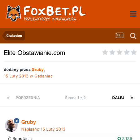
Gadaniec
Elite Obstawianie.com
dodany przez
Gruby
,
15 Luty 2013
w
Gadaniec
POPRZEDNIA
Strona 1 z 2
DALEJ
Gruby
Napisano
15 Luty 2013
Reputacja:
8 186