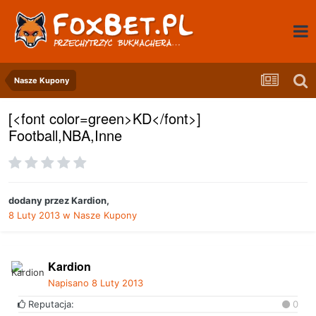
Nasze Kupony
[<font color=green>KD</font>]
Football,NBA,Inne
dodany przez
Kardion
,
8 Luty 2013
w
Nasze Kupony
Kardion
Napisano
8 Luty 2013
Reputacja:
0