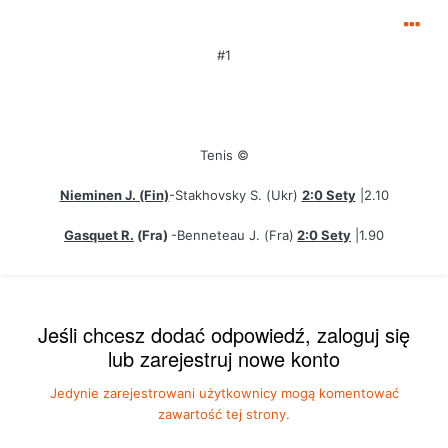
#1
Tenis ©
Nieminen J. (Fin)
-Stakhovsky S. (Ukr)
2:0 Sety
|2.10
Gasquet R.
(Fra)
-Benneteau J. (Fra)
2:0 Sety
|1.90
Jeśli chcesz dodać odpowiedź, zaloguj się
lub zarejestruj nowe konto
Jedynie zarejestrowani użytkownicy mogą komentować
zawartość tej strony.