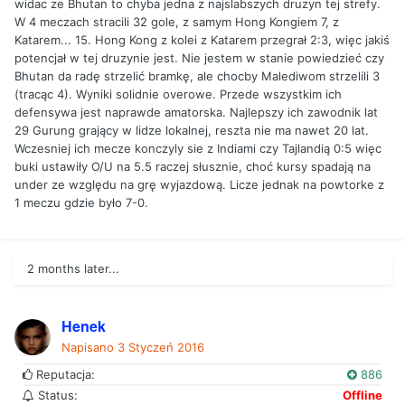
widac ze Bhutan to chyba jedna z najslabszych druzyn tej strefy.
W 4 meczach stracili 32 gole, z samym Hong Kongiem 7, z
Katarem... 15. Hong Kong z kolei z Katarem przegrał 2:3, więc jakiś
potencjał w tej druzynie jest. Nie jestem w stanie powiedzieć czy
Bhutan da radę strzelić bramkę, ale chocby Malediwom strzelili 3
(tracąc 4). Wyniki solidnie overowe. Przede wszystkim ich
defensywa jest naprawde amatorska. Najlepszy ich zawodnik lat
29 Gurung grający w lidze lokalnej, reszta nie ma nawet 20 lat.
Wczesniej ich mecze konczyly sie z Indiami czy Tajlandią 0:5 więc
buki ustawiły O/U na 5.5 raczej słusznie, choć kursy spadają na
under ze względu na grę wyjazdową. Licze jednak na powtorke z
1 meczu gdzie było 7-0.
2 months later...
Henek
Napisano
3 Styczeń 2016
Reputacja:
886
Status:
Offline