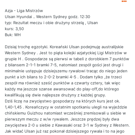
Azja - Liga Mistrzów
Ulsan Hyundai ₋ Western Sydney godz. 12:30
typ: Rezultat meczu i obie drużyny strzelą , Ulsan
kurs: 3,50
Buk: WH
Dzisiaj trochę egzotyki. Koreański Ulsan podejmuję australijskie
Western Sydney . Jest to piąta kolejki azjatyckiej Ligi Mistrzów w
grupie H . Gospodarze są pierwsi w tabeli z dorobkiem 7 punktów
z bilansem 2-1-1 bramki 7-5, natomiast zespół gości jest drugi i
minimalnie ustępuje dzisiejszemu rywalowi tracąc do niego jeden
punkt a ich bilans to 2-0-2 bramki 4-5 . Dodam tylko ,że trzeci
zespół ma również sześć punktów a czwarty cztery, tak więc
każdy ma jeszcze szanse awansować do play-off,do którego
kwalifikują się dwie najlepsze drużyny z każdej grupy.
Dziś liczę na zwycięstwo gospodarzy na których kurs jest ok.
1,40-1,45 . Koreańczycy w ostatnim spotkaniu ulegli na wyjeździe
chińskiemu Guizhou natomiast wcześniej zremisowali u siebie w
pierwszym meczu z w/w rywalem. Jeszcze prędzej były dwa
zwycięstwa 2-0 u siebie z Kawasaki oraz 3-1 w Sydney z Western.
Jak widać Ulsan już raz pokonał dzisiejszego rywala i to na jego