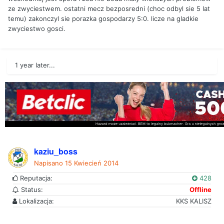
ze zwyciestwem. ostatni mecz bezposredni (choc odbyl sie 5 lat
temu) zakonczyl sie porazka gospodarzy 5:0. licze na gladkie
zwyciestwo gosci.
1 year later...
kaziu_boss
Napisano
15 Kwiecień 2014
Reputacja:
428
Status:
Offline
Lokalizacja:
KKS KALISZ