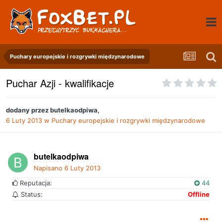
Puchary europejskie i rozgrywki międzynarodowe
Puchar Azji - kwalifikacje
dodany przez
butelkaodpiwa
,
6 Luty 2013
w
Puchary europejskie i rozgrywki międzynarodowe
butelkaodpiwa
Napisano
6 Luty 2013
Reputacja:
44
Status:
Offline