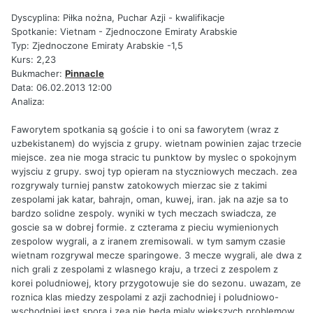
Dyscyplina: Piłka nożna, Puchar Azji - kwalifikacje
Spotkanie: Vietnam - Zjednoczone Emiraty Arabskie
Typ: Zjednoczone Emiraty Arabskie -1,5
Kurs: 2,23
Bukmacher:
Pinnacle
Data: 06.02.2013 12:00
Analiza:
Faworytem spotkania są goście i to oni sa faworytem (wraz z
uzbekistanem) do wyjscia z grupy. wietnam powinien zajac trzecie
miejsce. zea nie moga stracic tu punktow by myslec o spokojnym
wyjsciu z grupy. swoj typ opieram na styczniowych meczach. zea
rozgrywaly turniej panstw zatokowych mierzac sie z takimi
zespolami jak katar, bahrajn, oman, kuwej, iran. jak na azje sa to
bardzo solidne zespoly. wyniki w tych meczach swiadcza, ze
goscie sa w dobrej formie. z czterama z pieciu wymienionych
zespolow wygrali, a z iranem zremisowali. w tym samym czasie
wietnam rozgrywal mecze sparingowe. 3 mecze wygrali, ale dwa z
nich grali z zespolami z wlasnego kraju, a trzeci z zespolem z
korei poludniowej, ktory przygotowuje sie do sezonu. uwazam, ze
roznica klas miedzy zespolami z azji zachodniej i poludniowo-
wschodniej jest spora i zea nie beda mialy wiekszych problemow