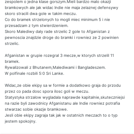
zespolem o jedna klase gorszym.Mieli bardzo malo okazji
bramkowych ale jak widac Indie nie maja zelaznej defensywy
skoro stracili dwa gole w takim meczu.
Co do bramek strzelonych to mogli miec minimum 5 i nie
przesadzam z tym stwierdzeniem.
Skoro Malediwy daly rade strzelic 2 gole to Afganistan z
pewnoscia znajdzie droge do bramki i rowniez ze 2 powinien
strzelic.
Afganistan w grupie rozegral 3 mecze,w ktorych strzelil 11
bramek.
Rywalizowali z Bhutanem,Malediwami i Bangladeszem.
W polfinale rozbili 5:0 Sri Lanke.
Widac,ze obie ekipy sa w formie a dodatkowo graja do przodu
przez co pada dosc spora ilosc goli w meczu.
Statystyka strzalow wygladala naprawde kapitalnie,skuteczniejsi
na razie byli zawodnicy Afganistanu ale Indie rowniez potrafia
stwarzac sobie okazje bramkowe.
Jesli obie ekipy zagraja tak jak w ostatnich meczach to o typ
jestem spokojny.