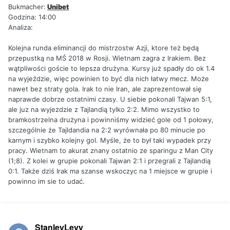
Bukmacher:
Unibet
Godzina: 14:00
Analiza:
Kolejna runda eliminancji do mistrzostw Azji, ktore też będą
przepustką na MŚ 2018 w Rosji. Wietnam zagra z Irakiem. Bez
wątpliwości goście to lepsza drużyna. Kursy już spadły do ok 1.4
na wyjeździe, więc powinien to być dla nich łatwy mecz. Może
nawet bez straty gola. Irak to nie Iran, ale zaprezentował się
naprawde dobrze ostatnimi czasy. U siebie pokonali Tajwan 5:1,
ale juz na wyjezdzie z Tajlandią tylko 2:2. Mimo wszystko to
bramkostrzelna drużyna i powinniśmy widzieć gole od 1 połowy,
szczególnie że Tajldandia na 2:2 wyrównała po 80 minucie po
karnym i szybko kolejny gol. Myśle, że to był taki wypadek przy
pracy. Wietnam to akurat znany ostatnio ze sparingu z Man City
(1;8). Z kolei w grupie pokonali Tajwan 2:1 i przegrali z Tajlandią
0:1. Także dziś Irak ma szanse wskoczyc na 1 miejsce w grupie i
powinno im sie to udać.
StanleyLevy