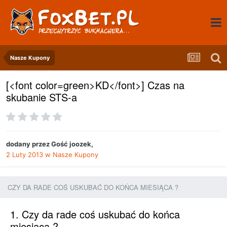
Nasze Kupony
[<font color=green>KD</font>] Czas na
skubanie STS-a
dodany przez
Gość joozek
,
2 Luty 2013
w
Nasze Kupony
CZY DA RADE COŚ USKUBAĆ DO KOŃCA MIESIĄCA ?
1. Czy da rade coś uskubać do końca
miesiąca ?