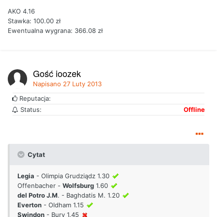
AKO 4.16
Stawka: 100.00 zł
Ewentualna wygrana: 366.08 zł
Gość joozek
Napisano
27 Luty 2013
Reputacja:
Status:
Offline
Cytat
Legia
- Olimpia Grudziądz 1.30
Offenbacher -
Wolfsburg
1.60
del Potro J.M
. - Baghdatis M. 1.20
Everton
- Oldham 1.15
Swindon
- Bury 1.45