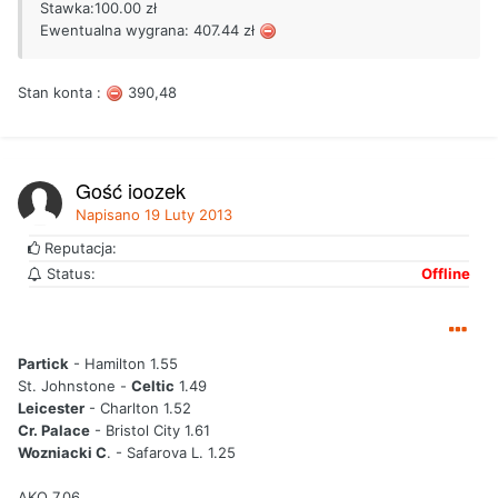
Stawka:100.00 zł
Ewentualna wygrana: 407.44 zł
Stan konta :
390,48
Gość joozek
Napisano
19 Luty 2013
Reputacja:
Status:
Offline
Partick
- Hamilton 1.55
St. Johnstone -
Celtic
1.49
Leicester
- Charlton 1.52
Cr. Palace
- Bristol City 1.61
Wozniacki C
. - Safarova L. 1.25
AKO 7.06