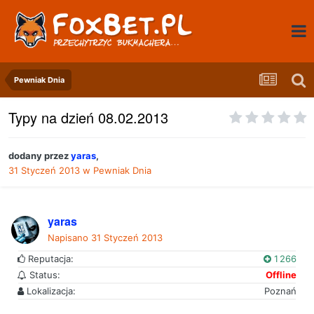
Pewniak Dnia
Typy na dzień 08.02.2013
dodany przez
yaras
,
31 Styczeń 2013
w
Pewniak Dnia
yaras
Napisano
31 Styczeń 2013
Reputacja:
1 266
Status:
Offline
Lokalizacja:
Poznań