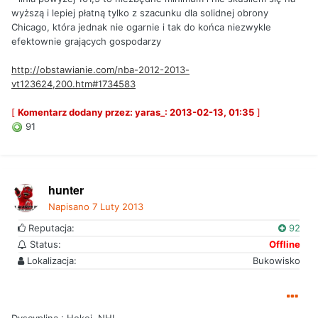
wyższą i lepiej płatną tylko z szacunku dla solidnej obrony
Chicago, która jednak nie ogarnie i tak do końca niezwykle
efektownie grających gospodarzy
http://obstawianie.com/nba-2012-2013-
vt123624,200.htm#1734583
[
Komentarz dodany przez: yaras_: 2013-02-13, 01:35
]
91
hunter
Napisano
7 Luty 2013
Reputacja:
92
Status:
Offline
Lokalizacja:
Bukowisko
Dyscyplina : Hokej, NHL