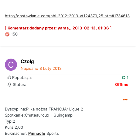
http://obstawianie.com/nhl-2012-2013-vt124379,25.htm#1734613
[
Komentarz dodany przez: yaras_: 2013-02-13, 01:36
]
150
Czolg
Napisano
8 Luty 2013
Reputacja:
1
Status:
Offline
Dyscyplina:Piłka nożna:FRANCJA: Ligue 2
Spotkanie:Chateauroux - Guingamp
Typ:2
Kurs:2,60
Bukmacher:
Pinnacle
Sports