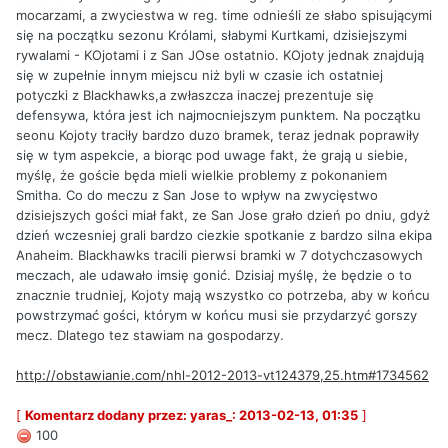
mocarzami, a zwyciestwa w reg. time odnieśli ze słabo spisującymi
się na początku sezonu Królami, słabymi Kurtkami, dzisiejszymi
rywalami - KOjotami i z San JOse ostatnio. KOjoty jednak znajdują
się w zupełnie innym miejscu niż byli w czasie ich ostatniej
potyczki z Blackhawks,a zwłaszcza inaczej prezentuje się
defensywa, która jest ich najmocniejszym punktem. Na początku
seonu Kojoty traciły bardzo duzo bramek, teraz jednak poprawiły
się w tym aspekcie, a biorąc pod uwage fakt, że grają u siebie,
myślę, że goście będa mieli wielkie problemy z pokonaniem
Smitha. Co do meczu z San Jose to wpływ na zwycięstwo
dzisiejszych gości miał fakt, ze San Jose grało dzień po dniu, gdyż
dzień wczesniej grali bardzo ciezkie spotkanie z bardzo silna ekipa
Anaheim. Blackhawks tracili pierwsi bramki w 7 dotychczasowych
meczach, ale udawało imsię gonić. Dzisiaj myślę, że będzie o to
znacznie trudniej, Kojoty mają wszystko co potrzeba, aby w końcu
powstrzymać gości, którym w końcu musi sie przydarzyć gorszy
mecz. Dlatego tez stawiam na gospodarzy.
http://obstawianie.com/nhl-2012-2013-vt124379,25.htm#1734562
[
Komentarz dodany przez: yaras_: 2013-02-13, 01:35
]
100