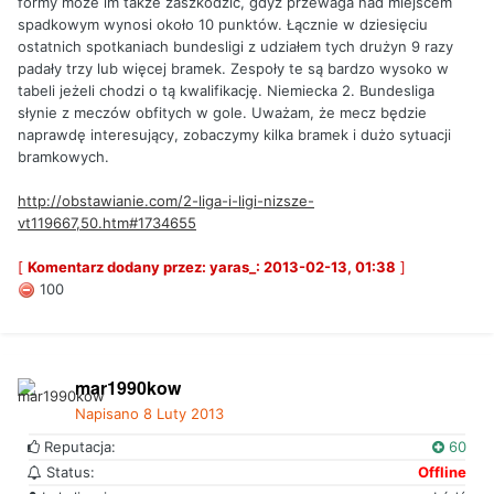
formy może im także zaszkodzić, gdyż przewaga nad miejscem
spadkowym wynosi około 10 punktów. Łącznie w dziesięciu
ostatnich spotkaniach bundesligi z udziałem tych drużyn 9 razy
padały trzy lub więcej bramek. Zespoły te są bardzo wysoko w
tabeli jeżeli chodzi o tą kwalifikację. Niemiecka 2. Bundesliga
słynie z meczów obfitych w gole. Uważam, że mecz będzie
naprawdę interesujący, zobaczymy kilka bramek i dużo sytuacji
bramkowych.
http://obstawianie.com/2-liga-i-ligi-nizsze-
vt119667,50.htm#1734655
[
Komentarz dodany przez: yaras_: 2013-02-13, 01:38
]
100
mar1990kow
Napisano
8 Luty 2013
Reputacja:
60
Status:
Offline