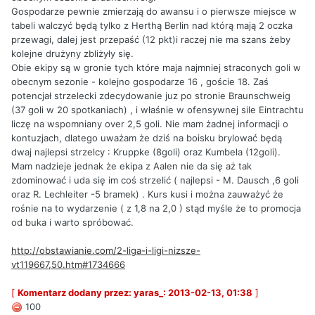
Gospodarze pewnie zmierzają do awansu i o pierwsze miejsce w
tabeli walczyć będą tylko z Herthą Berlin nad którą mają 2 oczka
przewagi, dalej jest przepaść (12 pkt)i raczej nie ma szans żeby
kolejne drużyny zbliżyły się.
Obie ekipy są w gronie tych które maja najmniej straconych goli w
obecnym sezonie - kolejno gospodarze 16 , goście 18. Zaś
potencjał strzelecki zdecydowanie juz po stronie Braunschweig
(37 goli w 20 spotkaniach) , i właśnie w ofensywnej sile Eintrachtu
liczę na wspomniany over 2,5 goli. Nie mam żadnej informacji o
kontuzjach, dlatego uważam że dziś na boisku brylować będą
dwaj najlepsi strzelcy : Kruppke (8goli) oraz Kumbela (12goli).
Mam nadzieje jednak że ekipa z Aalen nie da się aż tak
zdominować i uda się im coś strzelić ( najlepsi - M. Dausch ,6 goli
oraz R. Lechleiter -5 bramek) . Kurs kusi i można zauważyć że
rośnie na to wydarzenie ( z 1,8 na 2,0 ) stąd myśle że to promocja
od buka i warto spróbować.
http://obstawianie.com/2-liga-i-ligi-nizsze-
vt119667,50.htm#1734666
[
Komentarz dodany przez: yaras_: 2013-02-13, 01:38
]
100