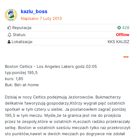
kaziu_boss
Napisano
7 Luty 2013
Reputacja:
428
Status:
Offline
Lokalizacja:
KKS KALISZ
Boston Celtics - Los Angeles Lakers godz.02:05
typ:poniżej 195,5
kurs: 1,85
Buk: Bet-at-home
Dzisiaj w nocy Celtics podejmują Jeziorowców. Bukmacherzy
delikatnie faworyzują gospodarzy,Którzy wygrali pięć ostatnich
spotkań w tym cztery u siebie. Ja postanowiłem zagrać poniżej
195,5 w tym meczu. Myśle,że ta granica jest nie do przejścia
przez te zespoły,które w ostatnich m,eczach radzko przekraczały
setkę. Boston w ostatnich sześciu meczach tylko raz przekroczyli
sto punktów,nawet w dwóch meczach po dogrywce nie zdołali