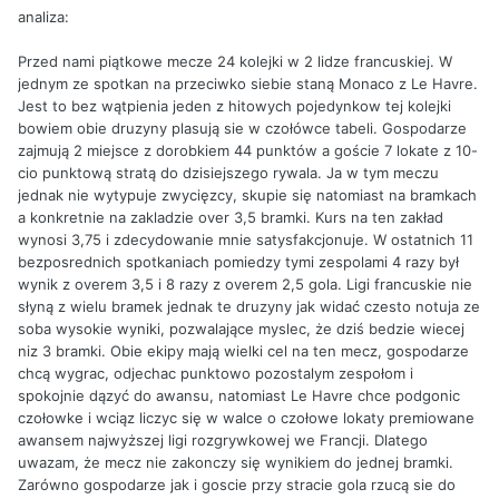
analiza:
Przed nami piątkowe mecze 24 kolejki w 2 lidze francuskiej. W
jednym ze spotkan na przeciwko siebie staną Monaco z Le Havre.
Jest to bez wątpienia jeden z hitowych pojedynkow tej kolejki
bowiem obie druzyny plasują sie w czołówce tabeli. Gospodarze
zajmują 2 miejsce z dorobkiem 44 punktów a goście 7 lokate z 10-
cio punktową stratą do dzisiejszego rywala. Ja w tym meczu
jednak nie wytypuje zwycięzcy, skupie się natomiast na bramkach
a konkretnie na zakladzie over 3,5 bramki. Kurs na ten zakład
wynosi 3,75 i zdecydowanie mnie satysfakcjonuje. W ostatnich 11
bezposrednich spotkaniach pomiedzy tymi zespolami 4 razy był
wynik z overem 3,5 i 8 razy z overem 2,5 gola. Ligi francuskie nie
słyną z wielu bramek jednak te druzyny jak widać czesto notuja ze
soba wysokie wyniki, pozwalające myslec, że dziś bedzie wiecej
niz 3 bramki. Obie ekipy mają wielki cel na ten mecz, gospodarze
chcą wygrac, odjechac punktowo pozostalym zespołom i
spokojnie dązyć do awansu, natomiast Le Havre chce podgonic
czołowke i wciąz liczyc się w walce o czołowe lokaty premiowane
awansem najwyższej ligi rozgrywkowej we Francji. Dlatego
uwazam, że mecz nie zakonczy się wynikiem do jednej bramki.
Zarówno gospodarze jak i goscie przy stracie gola rzucą sie do