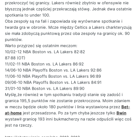
przekroczyć tej granicy. Lakers również zbytnio w ofensywie nie
błyszczą jednak częściej przekraczają stówę. Jednak dwa ostatnie
spotkania to under 100.
Oba zespoły są na fali i zapowiada się wyrównane spotkanie i
twarda gra w obronie. Mcze między Celtics a Lakers charkteryzują
sie mała zdobyczą punktową przez oba zespoły na granicy ok. 90
punktów.
Warto przyjrzeć się ostatnim meczom:
10/02-12 NBA Boston vs. LA Lakers 82:82
87:88 (OT)
11/02-11 NBA Boston vs. LA Lakers 86:92
14/06-10 NBA Playoffs Boston vs. LA Lakers 92:86
11/06-10 NBA Playoffs Boston vs. LA Lakers 96:89
09/06-10 NBA Playoffs Boston vs. LA Lakers 84:91
31/01-10 NBA Boston vs. LA Lakers 89:90
Myślę,że również w tym spotkaniu tradycji stanie się zadość i
granica 195,5 punktów nie zostanie przekroczona. Moim zdaniem
w meczu będzie około 180 punktów i linia wystawiona przez
Bet-
at-home
jest przesadzona. Po za tym chyba jeszcze tylko
Bwin
wystawił granicę 193 inni bukmacherzy na razie odpuścili więc coś
jest na rzeczy.