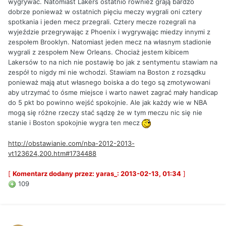
wygrywać. Natomiast Lakers ostatnio również grają bardzo
dobrze ponieważ w ostatnich pięciu meczy wygrali oni cztery
spotkania i jeden mecz przegrali. Cztery mecze rozegrali na
wyjeździe przegrywając z Phoenix i wygrywając miedzy innymi z
zespołem Brooklyn. Natomiast jeden mecz na własnym stadionie
wygrali z zespołem New Orleans. Chociaż jestem kibicem
Lakersów to na nich nie postawię bo jak z sentymentu stawiam na
zespół to nigdy mi nie wchodzi. Stawiam na Boston z rozsądku
ponieważ mają atut własnego boiska a do tego są zmotywowani
aby utrzymać to ósme miejsce i warto nawet zagrać mały handicap
do 5 pkt bo powinno wejść spokojnie. Ale jak każdy wie w NBA
mogą się różne rzeczy stać sądzę że w tym meczu nic się nie
stanie i Boston spokojnie wygra ten mecz
http://obstawianie.com/nba-2012-2013-
vt123624,200.htm#1734488
[
Komentarz dodany przez: yaras_: 2013-02-13, 01:34
]
109