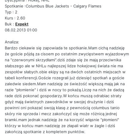
Spotkanie :Columbus Blue Jackets - Calgary Flames
Typ : 2
Kurs : 2.60
Buk :
Expekt
08.02.2013 01:00
Analiza:
Bardzo ciekawie się zapowiada te spotkanie.Mam cichą nadzieję
że goście pójdą za cisoem po ostatnim zwycięstwem wyjazdowym
na "czerwonymi skrzydłami".dziś zdaje się że mają przeciwnika
słabszego ale w NHLu najlepszej lidze hokejowej świata nie ma
zespołów słabych.obie ekipy są na dwóch ostatnich miejscach w
tabeli konferencji.Goście rozegrali już dziesięć spotkań a goście
zaledwie siedem.Mam nadzieję ze świeżość większą mają jak na
razie "płomienie" i dziś w nocy to pokażą.Liczę na nich że dadzą
rade dziś pokonać gospodarzy.W końcu muszą odrabiac straty
gdyż mają świetnych zawodników w swojej drużynie i dziś
powinni oni pokazać swoją klasę.z pewnością columbus tanio
skóry nie sprzeda i mecz zakończyć się może różnicą jednej
bramki.mam jednak nadzieję że na korzyść włąsnie "płomieni"
którzy w końcu mam nadzieję ze złapali wiatr w żagle i dziś
zakończą spotkanie z kompletem punktów.