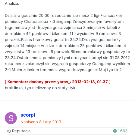
Analiza:
Dzisiaj o godzinie 20.00 rozpocznie sie mecz 2 ligi Francuskiej
pomiedzy Chateauroux - Guingamp.Zdecydowanym faworytem
tego meczu jest druzyna gosci zajmujaca 3 miejsce w tabeli z
dorobkiem 42 punktow i bilansem 11 zwyciestw 9 remisow i 3
porazek.Bilans bramkowy gosci to 34:24.Druzyna gospodarzy
zajmuje 14 miejsce w lidze z dorobkiem 25 punktow i bilansem 4
zwyciestw 13 remisow i 6 porazek.Bilans bramkowy gospodarzy to
23:24.Ostatni mecz pomiedzy tymi druzynami odbyl sie 31.08.2012
roku mecz zakonczyl sie wygrana gospodarzy Guingamp wynikiem
2-1.Moim zdaniem ten mecz wygra druzyna gosci.Moj typ to 2
[
Komentarz dodany przez: yaras_: 2013-02-13, 01:37
]
brak linka, typ nieliczony do statystyk
scorpi
Napisano
8 Luty 2013
Reputacja:
1 663