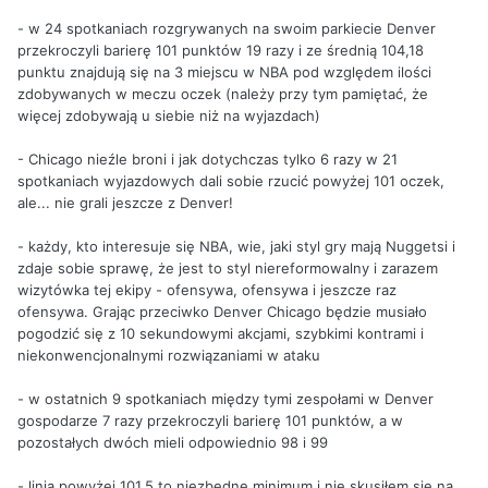
- w 24 spotkaniach rozgrywanych na swoim parkiecie Denver
przekroczyli barierę 101 punktów 19 razy i ze średnią 104,18
punktu znajdują się na 3 miejscu w NBA pod względem ilości
zdobywanych w meczu oczek (należy przy tym pamiętać, że
więcej zdobywają u siebie niż na wyjazdach)
- Chicago nieźle broni i jak dotychczas tylko 6 razy w 21
spotkaniach wyjazdowych dali sobie rzucić powyżej 101 oczek,
ale... nie grali jeszcze z Denver!
- każdy, kto interesuje się NBA, wie, jaki styl gry mają Nuggetsi i
zdaje sobie sprawę, że jest to styl niereformowalny i zarazem
wizytówka tej ekipy - ofensywa, ofensywa i jeszcze raz
ofensywa. Grając przeciwko Denver Chicago będzie musiało
pogodzić się z 10 sekundowymi akcjami, szybkimi kontrami i
niekonwencjonalnymi rozwiązaniami w ataku
- w ostatnich 9 spotkaniach między tymi zespołami w Denver
gospodarze 7 razy przekroczyli barierę 101 punktów, a w
pozostałych dwóch mieli odpowiednio 98 i 99
- linia powyżej 101,5 to niezbędne minimum i nie skusiłem się na