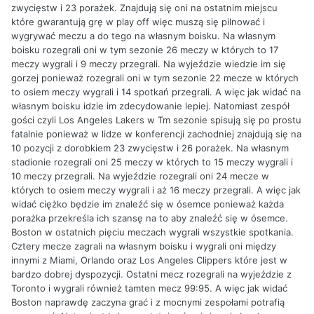
zwycięstw i 23 porażek. Znajdują się oni na ostatnim miejscu
które gwarantują grę w play off więc muszą się pilnować i
wygrywać meczu a do tego na własnym boisku. Na własnym
boisku rozegrali oni w tym sezonie 26 meczy w których to 17
meczy wygrali i 9 meczy przegrali. Na wyjeździe wiedzie im się
gorzej ponieważ rozegrali oni w tym sezonie 22 mecze w których
to osiem meczy wygrali i 14 spotkań przegrali. A więc jak widać na
własnym boisku idzie im zdecydowanie lepiej. Natomiast zespół
gości czyli Los Angeles Lakers w Tm sezonie spisują się po prostu
fatalnie ponieważ w lidze w konferencji zachodniej znajdują się na
10 pozycji z dorobkiem 23 zwycięstw i 26 porażek. Na własnym
stadionie rozegrali oni 25 meczy w których to 15 meczy wygrali i
10 meczy przegrali. Na wyjeździe rozegrali oni 24 mecze w
których to osiem meczy wygrali i aż 16 meczy przegrali. A więc jak
widać ciężko będzie im znaleźć się w ósemce ponieważ każda
porażka przekreśla ich szansę na to aby znaleźć się w ósemce.
Boston w ostatnich pięciu meczach wygrali wszystkie spotkania.
Cztery mecze zagrali na własnym boisku i wygrali oni między
innymi z Miami, Orlando oraz Los Angeles Clippers które jest w
bardzo dobrej dyspozycji. Ostatni mecz rozegrali na wyjeździe z
Toronto i wygrali również tamten mecz 99:95. A więc jak widać
Boston naprawdę zaczyna grać i z mocnymi zespołami potrafią