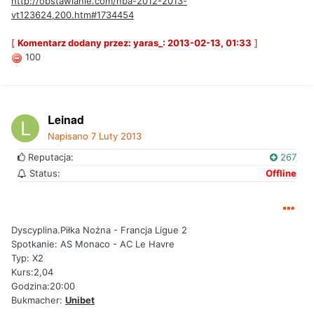
http://obstawianie.com/nba-2012-2013-
vt123624,200.htm#1734454
[
Komentarz dodany przez: yaras_: 2013-02-13, 01:33
]
100
Leinad
Napisano
7 Luty 2013
Reputacja:
267
Status:
Offline
Dyscyplina.Piłka Nożna - Francja Ligue 2
Spotkanie: AS Monaco - AC Le Havre
Typ: X2
Kurs:2,04
Godzina:20:00
Bukmacher:
Unibet