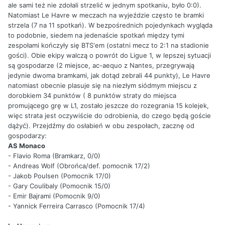
ale sami też nie zdołali strzelić w jednym spotkaniu, było 0:0).
Natomiast Le Havre w meczach na wyjeździe często te bramki
strzela (7 na 11 spotkań). W bezpośrednich pojedynkach wygląda
to podobnie, siedem na jedenaście spotkań między tymi
zespołami kończyły się BTS'em (ostatni mecz to 2:1 na stadionie
gości). Obie ekipy walczą o powrót do Ligue 1, w lepszej sytuacji
są gospodarze (2 miejsce, ac-aequo z Nantes, przegrywają
jedynie dwoma bramkami, jak dotąd zebrali 44 punkty), Le Havre
natomiast obecnie plasuje się na niezłym siódmym miejscu z
dorobkiem 34 punktów ( 8 punktów straty do miejsca
promującego grę w L1, zostało jeszcze do rozegrania 15 kolejek,
więc strata jest oczywiście do odrobienia, do czego będą goście
dążyć). Przejdźmy do osłabień w obu zespołach, zacznę od
gospodarzy:
AS Monaco
- Flavio Roma (Bramkarz, 0/0)
- Andreas Wolf (Obrońca/def. pomocnik 17/2)
- Jakob Poulsen (Pomocnik 17/0)
- Gary Coulibaly (Pomocnik 15/0)
- Emir Bajrami (Pomocnik 9/0)
- Yannick Ferreira Carrasco (Pomocnik 17/4)