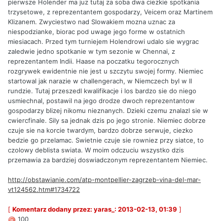
pierwsze Holender ma juz tutaj za soba dwa ciezkie spotkania
trzysetowe, z reprezentantem gospodarzy, Veicem oraz Martinem
Klizanem. Zwyciestwo nad Slowakiem mozna uznac za
niespodzianke, biorac pod uwage jego forme w ostatnich
miesiacach. Przed tym turniejem Holendrowi udalo sie wygrac
zaledwie jedno spotkanie w tym sezonie w Chennai, z
reprezentantem Indii. Haase na poczatku tegorocznych
rozgrywek ewidentnie nie jest u szczytu swojej formy. Niemiec
startowal jak narazie w challengerach, w Niemczech byl w II
rundzie. Tutaj przeszedl kwalifikacje i los bardzo sie do niego
usmiechnal, postawil na jego drodze dwoch reprezentantow
gospodarzy blizej nikomu nieznanych. Dzieki czemu znalazl sie w
cwiercfinale. Sily sa jednak dzis po jego stronie. Niemiec dobrze
czuje sie na korcie twardym, bardzo dobrze serwuje, ciezko
bedzie go przelamac. Swietnie czuje sie rowniez przy siatce, to
czolowy deblista swiata. W moim odczuciu wszystko dzis
przemawia za bardziej doswiadczonym reprezentantem Niemiec.
http://obstawianie.com/atp-montpellier-zagrzeb-vina-del-mar-
vt124562.htm#1734722
[
Komentarz dodany przez: yaras_: 2013-02-13, 01:39
]
100