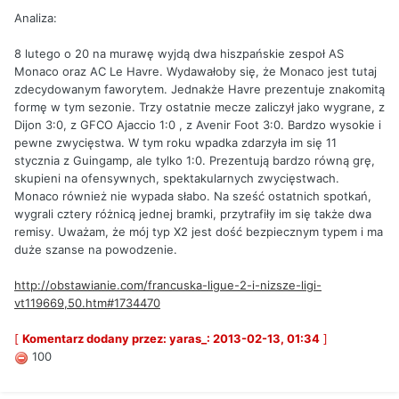
Analiza:
8 lutego o 20 na murawę wyjdą dwa hiszpańskie zespoł AS
Monaco oraz AC Le Havre. Wydawałoby się, że Monaco jest tutaj
zdecydowanym faworytem. Jednakże Havre prezentuje znakomitą
formę w tym sezonie. Trzy ostatnie mecze zaliczył jako wygrane, z
Dijon 3:0, z GFCO Ajaccio 1:0 , z Avenir Foot 3:0. Bardzo wysokie i
pewne zwycięstwa. W tym roku wpadka zdarzyła im się 11
stycznia z Guingamp, ale tylko 1:0. Prezentują bardzo równą grę,
skupieni na ofensywnych, spektakularnych zwycięstwach.
Monaco również nie wypada słabo. Na sześć ostatnich spotkań,
wygrali cztery różnicą jednej bramki, przytrafiły im się także dwa
remisy. Uważam, że mój typ X2 jest dość bezpiecznym typem i ma
duże szanse na powodzenie.
http://obstawianie.com/francuska-ligue-2-i-nizsze-ligi-
vt119669,50.htm#1734470
[
Komentarz dodany przez: yaras_: 2013-02-13, 01:34
]
100