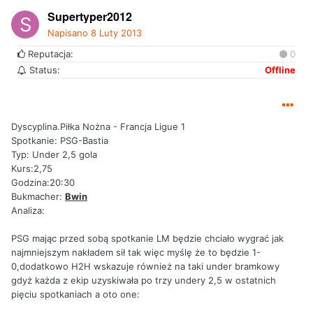
Supertyper2012
Napisano
8 Luty 2013
Reputacja:
0
Status:
Offline
Dyscyplina.Piłka Nożna - Francja Ligue 1
Spotkanie: PSG-Bastia
Typ: Under 2,5 gola
Kurs:2,75
Godzina:20:30
Bukmacher:
Bwin
Analiza:
PSG mając przed sobą spotkanie LM będzie chciało wygrać jak
najmniejszym nakładem sił tak więc myślę że to będzie 1-
0,dodatkowo H2H wskazuje również na taki under bramkowy
gdyż każda z ekip uzyskiwała po trzy undery 2,5 w ostatnich
pięciu spotkaniach a oto one: