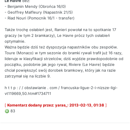
Le Havre
bez:
- Benjamin Mendy (Obrońca 16/0)
- Geoffrey Malfleury (Napastnik 21/5)
- Riad Nouri (Pomocnik 16/1 - transfer)
Także trochę osłabień jest, Ranieri powołał na to spotkanie 17
graczy (w tym 2 bramkarzy), Le Havre prócz tych osłabień
optymalnie.
Ważna będzie dziś też dyspozycja napastników obu zespołów.
Toure (Monaco) w tym sezonie do bramki rywali trafił już 16 razy,
lideruje w klasyfikacji strzelców, dziś wyjdzie prawdopodobnie od
początku, podobnie jak jego rywal, Riviere (Le Havre) będzie
chciał powiększyć swój dorobek bramkowy, który jak na razie
zatrzymał się na liczbie 9.
h t t p : / / obstawianie . com / francuska-ligue-2-i-nizsze-ligi-
vt119669,50.htm#1734711
[
Komentarz dodany przez: yaras_: 2013-02-13, 01:38
]
83