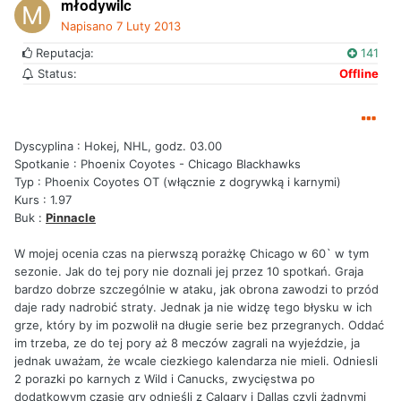
młodywilc
Napisano
7 Luty 2013
Reputacja:
141
Status:
Offline
Dyscyplina : Hokej, NHL, godz. 03.00
Spotkanie : Phoenix Coyotes - Chicago Blackhawks
Typ : Phoenix Coyotes OT (włącznie z dogrywką i karnymi)
Kurs : 1.97
Buk :
Pinnacle
W mojej ocenia czas na pierwszą porażkę Chicago w 60` w tym
sezonie. Jak do tej pory nie doznali jej przez 10 spotkań. Graja
bardzo dobrze szczególnie w ataku, jak obrona zawodzi to przód
daje rady nadrobić straty. Jednak ja nie widzę tego błysku w ich
grze, który by im pozwolił na długie serie bez przegranych. Oddać
im trzeba, ze do tej pory aż 8 meczów zagrali na wyjeździe, ja
jednak uważam, że wcale ciezkiego kalendarza nie mieli. Odniesli
2 porazki po karnych z Wild i Canucks, zwycięstwa po
dodatkowym czasie gry odnieśli z Calgary i Dallas czyli żadnymi