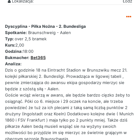
Lokalizacja:
Łódź
Dyscyplina - Piłka Nożna - 2. Bundesliga
Spotkanie:
Braunschweig - Aalen
Typ:
over 2,5 bramek
Kurs:
2,00
Godzina:
18:00
Bukmacher:
Bet365
Analiza:
Dzis o godzinie 18 na Eintracht Stadion w Brunszwiku mecz 21.
kolejki piłkarskiej 2. Bundesligi. Prowadząca w ligowej tabeli ,
pewnie zmierzająca do awansu ekipa gospodarzy mierzyc sie
będzie z szóstą siłą - Aalen.
Goście wciąż wierzą w awans, ale będzie bardzo cięzko żeby to
osiągnąć. Póki co 6. miejsce i 29 oczek na koncie, ale trzeba
powiedzieć że tuż za ich plecami z taką samą liczbą punktów 2
drużyny (Ingolstadt oraz Koeln) Dodatkowo kolejne dwie ( Munich
1860 i FSV Frankfurt ) maja tylko po 2 punkty mniej. Także dziś
piłkarze Aalen bedą musieli wspiąć sie na wyżyny swoich
możliwości bo przyjdzie im się mierzyc ze świetnie grającym w
obecnym sezonie Braunschweig.