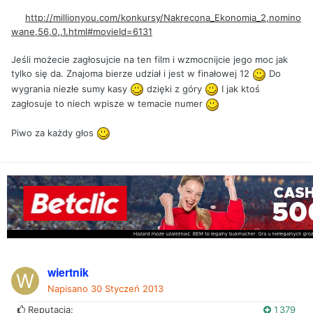
http://millionyou.com/konkursy/Nakrecona_Ekonomia_2,nomino
wane,56,0,,1.html#movieId=6131
Jeśli możecie zagłosujcie na ten film i wzmocnijcie jego moc jak
tylko się da. Znajoma bierze udział i jest w finałowej 12
Do
wygrania niezłe sumy kasy
dzięki z góry
I jak ktoś
zagłosuje to niech wpisze w temacie numer
Piwo za każdy głos
wiertnik
Napisano
30 Styczeń 2013
Reputacja:
1 379