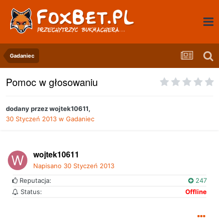
Gadaniec
Pomoc w głosowaniu
dodany przez
wojtek10611
,
30 Styczeń 2013
w
Gadaniec
wojtek10611
Napisano
30 Styczeń 2013
Reputacja:
247
Status:
Offline