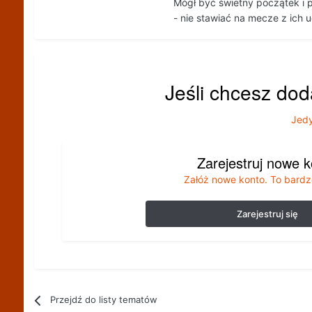
Mógł być świetny początek i p
- nie stawiać na mecze z ich ud
Jeśli chcesz dod
Jedy
Zarejestruj nowe 
Załóż nowe konto. To bardz
Zarejestruj się
Przejdź do listy tematów