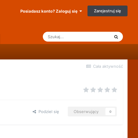
Zarejestruj się
Posiadasz konto? Zaloguj się
Cała aktywność
Podziel się
Obserwujący
0