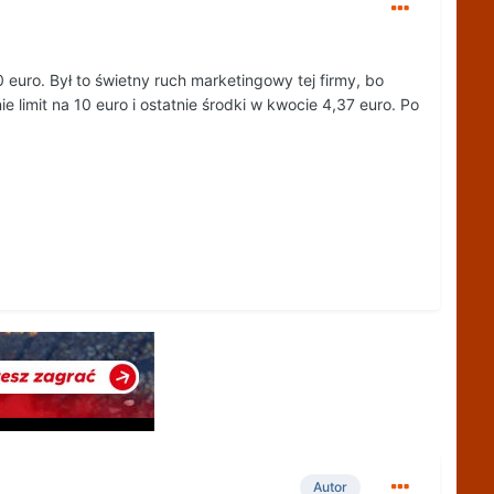
euro. Był to świetny ruch marketingowy tej firmy, bo
imit na 10 euro i ostatnie środki w kwocie 4,37 euro. Po
Autor