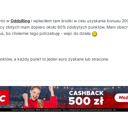
onto w
OddsRing
i wpłaciłem tam środki w celu uzyskania bonusu 200 
ęcy złotych mam dopiero około 80% zdobytych punktów. Mam obecnie l
s, bo cholernie tego potrzebuję - więc do dzieła
któw, a każdy punkt to jeden euro zyskane lub stracone.