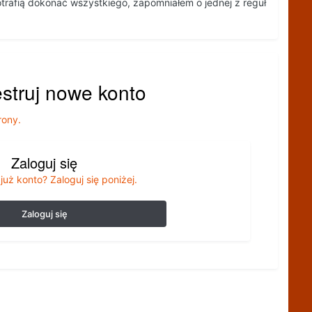
otrafią dokonać wszystkiego, zapomniałem o jednej z reguł
estruj nowe konto
rony.
Zaloguj się
już konto? Zaloguj się poniżej.
Zaloguj się