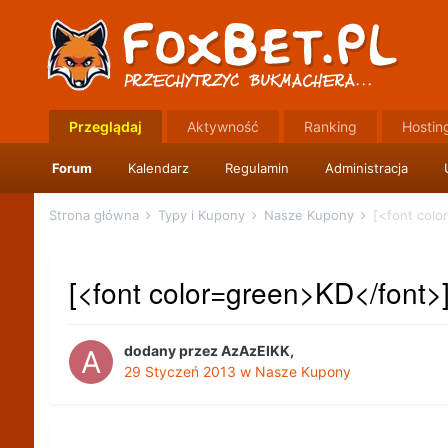
Przeglądaj
Aktywność
Ranking
Hostin
Forum
Kalendarz
Regulamin
Administracja
Strona główna
Typy i Kupony
Nasze Kupony
[<font colo
[<font color=green>KD</font>
dodany przez
AzAzElKK
,
29 Styczeń 2013
w
Nasze Kupony