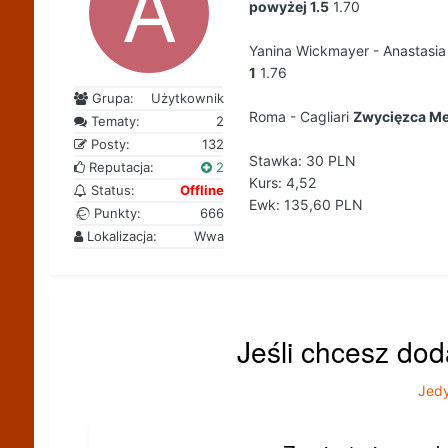
powyżej 1.5
1.70
Yanina Wickmayer - Anastasi
1
1.76
Grupa:
Użytkownik
Roma - Cagliari
Zwycięzca Me
Tematy:
2
Posty:
132
Stawka: 30 PLN
Reputacja:
2
Kurs: 4,52
Status:
Offline
Ewk: 135,60 PLN
Punkty:
666
Lokalizacja:
Wwa
Jeśli chcesz dod
Jedy