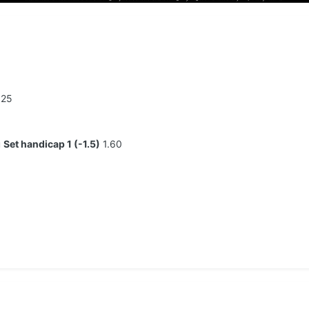
.25
u
Set handicap 1 (-1.5)
1.60