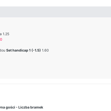
a 1.25
50
idou
Set handicap 1 (-1.5)
1.60
na gości - Liczba bramek