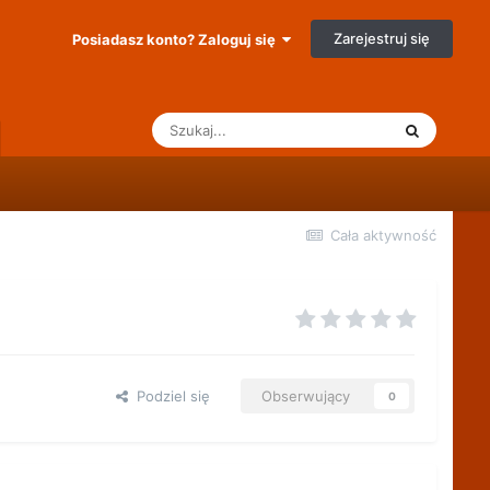
Zarejestruj się
Posiadasz konto? Zaloguj się
Cała aktywność
Podziel się
Obserwujący
0