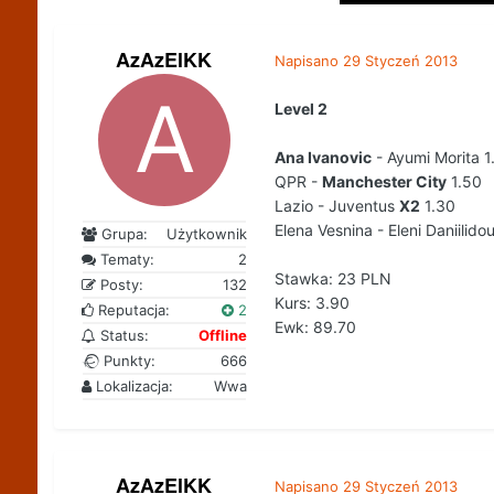
AzAzElKK
Napisano
29 Styczeń 2013
Level 2
Ana Ivanovic
- Ayumi Morita 1
QPR -
Manchester City
1.50
Lazio - Juventus
X2
1.30
Elena Vesnina - Eleni Daniilido
Grupa:
Użytkownik
Tematy:
2
Stawka: 23 PLN
Posty:
132
Kurs: 3.90
Reputacja:
2
Ewk: 89.70
Status:
Offline
Punkty:
666
Lokalizacja:
Wwa
AzAzElKK
Napisano
29 Styczeń 2013