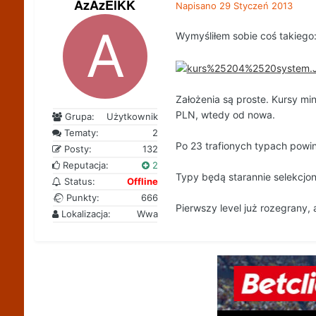
AzAzElKK
Napisano
29 Styczeń 2013
Wymyśliłem sobie coś takiego
Założenia są proste. Kursy mi
PLN, wtedy od nowa.
Grupa:
Użytkownik
Tematy:
2
Po 23 trafionych typach powi
Posty:
132
Reputacja:
2
Typy będą starannie selekcjon
Status:
Offline
Punkty:
666
Pierwszy level już rozegrany, 
Lokalizacja:
Wwa