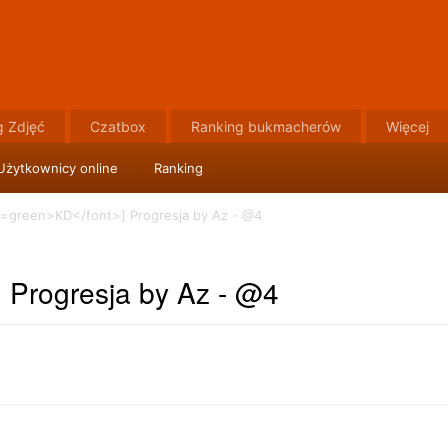
g Zdjęć
Czatbox
Ranking bukmacherów
Więcej
Użytkownicy online
Ranking
r=green>KD</font>] Progresja by Az - @4
] Progresja by Az - @4