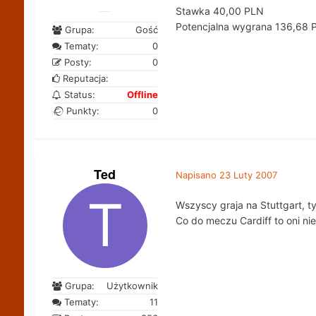
Stawka 40,00 PLN
Potencjalna wygrana 136,68 
Grupa:
Gość
Tematy:
0
Posty:
0
Reputacja:
Status:
Offline
Punkty:
0
Ted
Napisano
23 Luty 2007
Wszyscy graja na Stuttgart, 
Co do meczu Cardiff to oni ni
Grupa:
Użytkownik
Tematy:
11