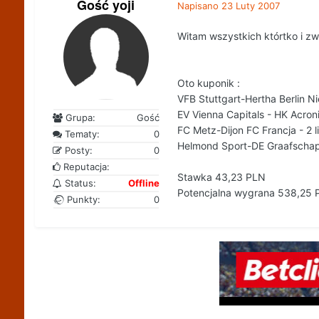
Gość yoji
Napisano
23 Luty 2007
Witam wszystkich którtko i zw
Oto kuponik :
VFB Stuttgart-Hertha Berlin Ni
EV Vienna Capitals - HK Acroni 
Grupa:
Gość
FC Metz-Dijon FC Francja - 2 l
Tematy:
0
Helmond Sport-DE Graafschap H
Posty:
0
Reputacja:
Stawka 43,23 PLN
Status:
Offline
Potencjalna wygrana 538,25 
Punkty:
0