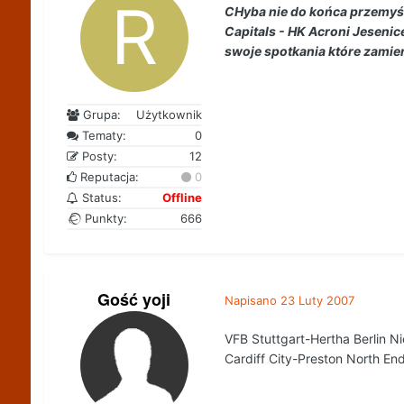
CHyba nie do końca przemyśl
Capitals - HK Acroni Jesenice
swoje spotkania które zamie
Grupa:
Użytkownik
Tematy:
0
Posty:
12
Reputacja:
0
Status:
Offline
Punkty:
666
Gość yoji
Napisano
23 Luty 2007
VFB Stuttgart-Hertha Berlin N
Cardiff City-Preston North En