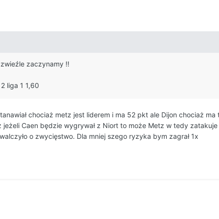
 zwieźle zaczynamy !!
2 liga 1 1,60
awiał chociaż metz jest liderem i ma 52 pkt ale Dijon chociaż ma te
 jeżeli Caen będzie wygrywał z Niort to może Metz w tedy zatakuje l
i walczyło o zwycięstwo. Dla mniej szego ryzyka bym zagrał 1x