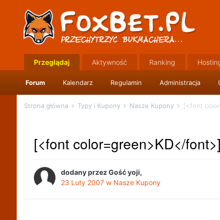
Przeglądaj
Aktywność
Ranking
Hostin
Forum
Kalendarz
Regulamin
Administracja
Strona główna
Typy i Kupony
Nasze Kupony
[<font colo
[<font color=green>KD</font>]
dodany przez
Gość yoji
,
23 Luty 2007
w
Nasze Kupony