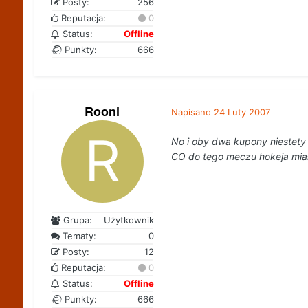
Posty:
256
Reputacja:
0
Status:
Offline
Punkty:
666
Rooni
Napisano
24 Luty 2007
No i oby dwa kupony niestety
CO do tego meczu hokeja miał
Grupa:
Użytkownik
Tematy:
0
Posty:
12
Reputacja:
0
Status:
Offline
Punkty:
666