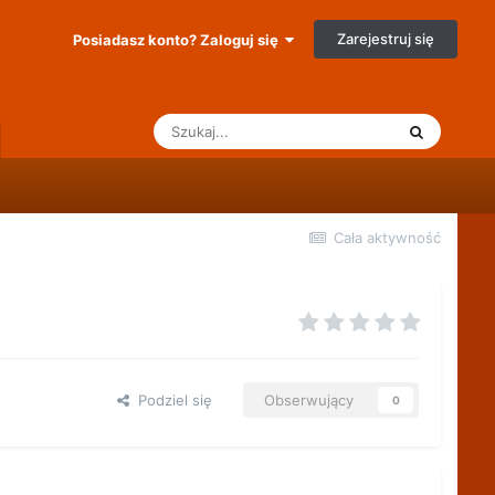
Zarejestruj się
Posiadasz konto? Zaloguj się
Cała aktywność
Podziel się
Obserwujący
0