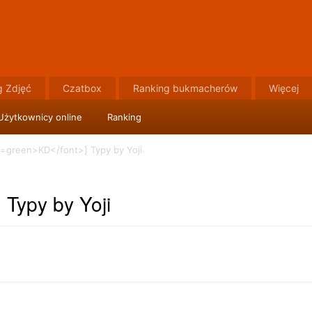
g Zdjęć
Czatbox
Ranking bukmacherów
Więcej
Użytkownicy online
Ranking
r=green>KD</font>] Typy by Yoji
 Typy by Yoji