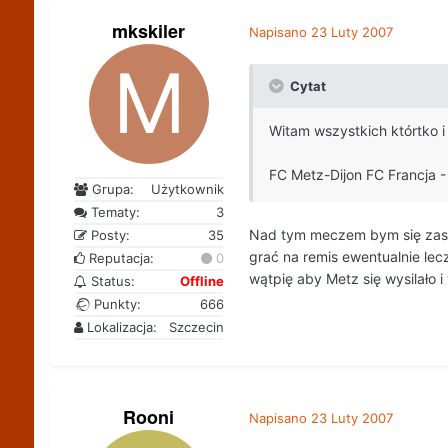
mkskiler
Napisano
23 Luty 2007
Cytat
Witam wszystkich którtko i
FC Metz-Dijon FC Francja - 
Grupa:
Użytkownik
Tematy:
3
Nad tym meczem bym się zastan
Posty:
35
grać na remis ewentualnie lecz
Reputacja:
0
wątpię aby Metz się wysilało 
Status:
Offline
Punkty:
666
Lokalizacja:
Szczecin
Rooni
Napisano
23 Luty 2007