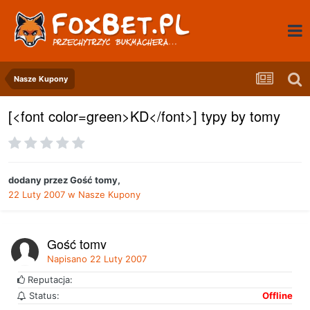
Nasze Kupony
[<font color=green>KD</font>] typy by tomy
dodany przez
Gość tomy
,
22 Luty 2007
w
Nasze Kupony
Gość tomy
Napisano
22 Luty 2007
Reputacja:
Status:
Offline