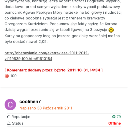
wypożyczenia, kontuzję lecza Robert Szczot i Bogusław Wyparło,
dodatkowo przed samym wyjazdem z kadry wypadł podstawowy
pomocnik Agwan Papikyan który narzekał na ból głowy i nudności,
co ciekawe podobna sytuacja jest z trenerem bramkarzy
Grzegorzem Kurdzielem. Podsumowując fakty sądzę że Korona
dzisiaj wygra i przesunie się w tabeli ligowej na 3 pozycję
Kursy na gospodarzy lecą bo jeszcze godzinkę wcześniej można
było dostać nawet 2,05.
http://obstawianie.com/ekstraklasa-2011-2012-
vt119639,100.htm#1610154
[
Komentarz dodany przez: b@rto: 2011-10-31, 14:34
]
100
coolmen7
Napisano
30 Październik 2011
Reputacja:
79
Status:
Offline