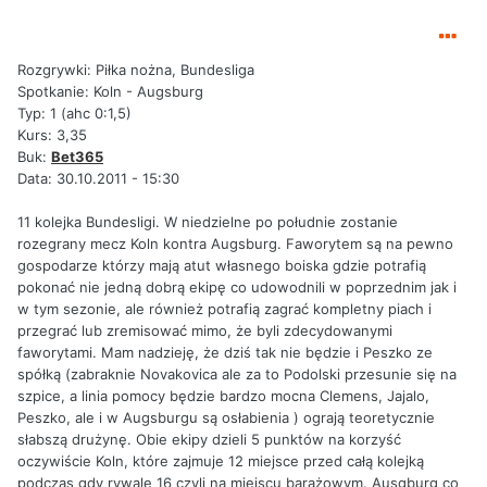
Rozgrywki: Piłka nożna, Bundesliga
Spotkanie: Koln - Augsburg
Typ: 1 (ahc 0:1,5)
Kurs: 3,35
Buk:
Bet365
Data: 30.10.2011 - 15:30
11 kolejka Bundesligi. W niedzielne po południe zostanie
rozegrany mecz Koln kontra Augsburg. Faworytem są na pewno
gospodarze którzy mają atut własnego boiska gdzie potrafią
pokonać nie jedną dobrą ekipę co udowodnili w poprzednim jak i
w tym sezonie, ale również potrafią zagrać kompletny piach i
przegrać lub zremisować mimo, że byli zdecydowanymi
faworytami. Mam nadzieję, że dziś tak nie będzie i Peszko ze
spółką (zabraknie Novakovica ale za to Podolski przesunie się na
szpice, a linia pomocy będzie bardzo mocna Clemens, Jajalo,
Peszko, ale i w Augsburgu są osłabienia ) ograją teoretycznie
słabszą drużynę. Obie ekipy dzieli 5 punktów na korzyść
oczywiście Koln, które zajmuje 12 miejsce przed całą kolejką
podczas gdy rywale 16 czyli na miejscu barażowym. Ausgburg co