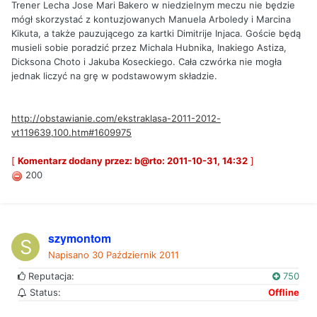
Trener Lecha Jose Mari Bakero w niedzielnym meczu nie będzie
mógł skorzystać z kontuzjowanych Manuela Arboledy i Marcina
Kikuta, a także pauzującego za kartki Dimitrije Injaca. Goście będą
musieli sobie poradzić przez Michala Hubnika, Inakiego Astiza,
Dicksona Choto i Jakuba Koseckiego. Cała czwórka nie mogła
jednak liczyć na grę w podstawowym składzie.
http://obstawianie.com/ekstraklasa-2011-2012-
vt119639,100.htm#1609975
[
Komentarz dodany przez: b@rto: 2011-10-31, 14:32
]
200
szymontom
Napisano
30 Październik 2011
Reputacja:
750
Status:
Offline