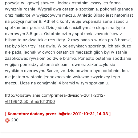
pozycje w ligowej stawce. Jednak ostatnimi czasy ich forma
wyraznie rosnie. Wygrali dwa ostatnie spotkania, pokonali granade
oraz mallorce w wyjazdowym meczu. Athletic Bilbao jest natomiast
na pozycji numer 8. Athletic kontynuuje wspaniala serie szesciu
spotkan bez porazki. Dzis jednak chcialbym sie skupic na typie
overowym 3.5 gola. Ostatnie cztery spotkania zawodnikow z
bilbao to az dwa takie rezultaty. 2 razy padalo w nich po 3 bramki,
raz bylo ich trzy i raz dwie. W pojedynkach sportingu ich tak duzo
nie pada, jednak w dwoch ostatnich meczach gijon byl w stanie
zaaplikowac rywalom po dwie bramki. Ponadto ostatnie spotkanie
w gijon pomiedzy obiema ekipami rowniez zakonczylo sie
wynikiem overowym. Sadze, ze dzis powinno byc podobnie, lecz
nie jestem w stanie jednoznacznie wskazac zwyciezcy tego
meczu. Licze na conajmniej 4 bramki w tym spotkaniu.
http://obstawianie.com/primera-division-2011-2012-
vt119642,50.htm#1610100
[
Komentarz dodany przez: b@rto: 2011-10-31, 14:33
]
200