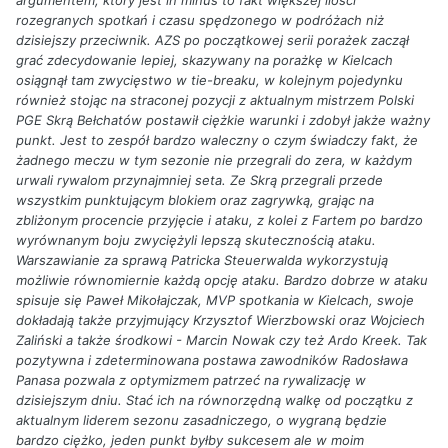
argumentem, który jest in minus to fakt większej ilości
rozegranych spotkań i czasu spędzonego w podróżach niż
dzisiejszy przeciwnik. AZS po początkowej serii porażek zaczął
grać zdecydowanie lepiej, skazywany na porażkę w Kielcach
osiągnął tam zwycięstwo w tie-breaku, w kolejnym pojedynku
również stojąc na straconej pozycji z aktualnym mistrzem Polski
PGE Skrą Bełchatów postawił ciężkie warunki i zdobył jakże ważny
punkt. Jest to zespół bardzo waleczny o czym świadczy fakt, że
żadnego meczu w tym sezonie nie przegrali do zera, w każdym
urwali rywalom przynajmniej seta. Ze Skrą przegrali przede
wszystkim punktującym blokiem oraz zagrywką, grając na
zbliżonym procencie przyjęcie i ataku, z kolei z Fartem po bardzo
wyrównanym boju zwyciężyli lepszą skutecznością ataku.
Warszawianie za sprawą Patricka Steuerwalda wykorzystują
możliwie równomiernie każdą opcję ataku. Bardzo dobrze w ataku
spisuje się Paweł Mikołajczak, MVP spotkania w Kielcach, swoje
dokładają także przyjmujący Krzysztof Wierzbowski oraz Wojciech
Zaliński a także środkowi - Marcin Nowak czy też Ardo Kreek. Tak
pozytywna i zdeterminowana postawa zawodników Radosława
Panasa pozwala z optymizmem patrzeć na rywalizację w
dzisiejszym dniu. Stać ich na równorzędną walkę od początku z
aktualnym liderem sezonu zasadniczego, o wygraną będzie
bardzo ciężko, jeden punkt byłby sukcesem ale w moim