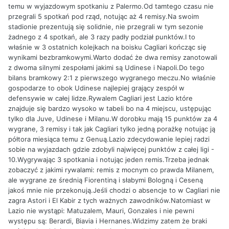
temu w wyjazdowym spotkaniu z Palermo.Od tamtego czasu nie
przegrali 5 spotkań pod rząd, notując aż 4 remisy.Na swoim
stadionie prezentują się solidnie, nie przegrali w tym sezonie
żadnego z 4 spotkań, ale 3 razy padły podział punktów.I to
właśnie w 3 ostatnich kolejkach na boisku Cagliari kończąc się
wynikami bezbramkowymi.Warto dodać że dwa remisy zanotowali
z dwoma silnymi zespołami jakimi są Udinese i Napoli.Do tego
bilans bramkowy 2:1 z pierwszego wygranego meczu.No właśnie
gospodarze to obok Udinese najlepiej grający zespół w
defensywie w całej lidze.Rywalem Cagliari jest Lazio które
znajduje się bardzo wysoko w tabeli bo na 4 miejscu, ustępując
tylko dla Juve, Udinese i Milanu.W dorobku mają 15 punktów za 4
wygrane, 3 remisy i tak jak Cagliari tylko jedną porażkę notując ją
półtora miesiąca temu z Genuą.Lazio zdecydowanie lepiej radzi
sobie na wyjazdach gdzie zdobyli najwięcej punktów z całej ligi -
10.Wygrywając 3 spotkania i notując jeden remis.Trzeba jednak
zobaczyć z jakimi rywalami: remis z mocnym co prawda Milanem,
ale wygrane ze średnią Fiorentiną i słabymi Bologną i Ceseną
jakoś mnie nie przekonują.Jeśli chodzi o absencje to w Cagliari nie
zagra Astori i El Kabir z tych ważnych zawodników.Natomiast w
Lazio nie wystąpi: Matuzalem, Mauri, Gonzales i nie pewni
występu są: Berardi, Biavia i Hernanes.Widzimy zatem że braki