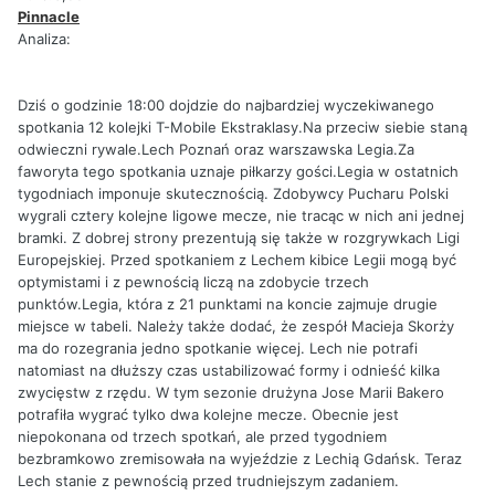
Pinnacle
Analiza:
Dziś o godzinie 18:00 dojdzie do najbardziej wyczekiwanego
spotkania 12 kolejki T-Mobile Ekstraklasy.Na przeciw siebie staną
odwieczni rywale.Lech Poznań oraz warszawska Legia.Za
faworyta tego spotkania uznaje piłkarzy gości.Legia w ostatnich
tygodniach imponuje skutecznością. Zdobywcy Pucharu Polski
wygrali cztery kolejne ligowe mecze, nie tracąc w nich ani jednej
bramki. Z dobrej strony prezentują się także w rozgrywkach Ligi
Europejskiej. Przed spotkaniem z Lechem kibice Legii mogą być
optymistami i z pewnością liczą na zdobycie trzech
punktów.Legia, która z 21 punktami na koncie zajmuje drugie
miejsce w tabeli. Należy także dodać, że zespół Macieja Skorży
ma do rozegrania jedno spotkanie więcej. Lech nie potrafi
natomiast na dłuższy czas ustabilizować formy i odnieść kilka
zwycięstw z rzędu. W tym sezonie drużyna Jose Marii Bakero
potrafiła wygrać tylko dwa kolejne mecze. Obecnie jest
niepokonana od trzech spotkań, ale przed tygodniem
bezbramkowo zremisowała na wyjeździe z Lechią Gdańsk. Teraz
Lech stanie z pewnością przed trudniejszym zadaniem.