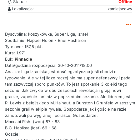
Status:
Offline
Lokalizacja:
zamiejscowy
Dyscyplina: koszykówka, Super Liga, Izrael
Spotkanie: Hapoel Holon - Bnei Hasharon
Typ: over 157,5 pkt.
Kurs: 1.971
Buk:
Pinnacle
Data/godzina rozpoczęcia: 30-10-2011/18.00
Analiza: Liga izraelska jest dość egzotyczna jeśli chodzi o
typowanie. Ale w tej lidze raczej nie ma super defensywy i pada
tam zazwyczaj sporo punktów. To jest spotkanie 3 kolejki tego
sezonu. Jak zwykle w obu zespołach rewolucja i grają nowi
gracze, zupełnie inni niż w poprzednim sezonie. Ale liderem jest
R. Lewis z belgijskiego M.Hainaut, a Dunston i Grunfeld w zeszłym
sezonie grali w ekipie rywala. Gospodarze jak i goście na razie
zanotowali po wygranej i porażce. Gospodarze:
Maccabi Rish. (won) 87 - 83
B.C. Habikaa (lost) 66 - 68
Goście: