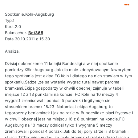
Spotkanie.Köln-Augsburg
Typ.1
Kurs.2.0
Bukmacher.
Bet365
Data.30.10.2011 g.15.30
Analiza.
Dzisiaj dokonczenie 11 kolejki Bundesligi a w niej spotkanie
pomiedzy Köln-Augsburg.Jak dla mnie zdecydowanym faworytem
tego spotkania jest ekipa FC Koln i dlatego na nich stawiam w tym
spotkaniu.Sadze ,ze sa wstanie wygrac tutaj nawet paroma
bramkami.Ekipa gospodarzy w chwili obecnej zajmuje w tabeli
miejsce 12 z 13 punktami na koncie. FC Koln na 10 meczy 4
wygral,1 zremisowal i poniosl 5 porazek i legitymuje sie
stosunkiem bramek 15:23 .Natomiast ekipa Augsburg to
tegoroczny beniaminek i jak na razie w Bundeslidze placi frycowe i
w chwili obecnej jest na miejscu 16 z 8 punktami na koncie.FC
Augsburg na 10 meczy odniosl tylko 1 wygrana 5 meczy
zremisowal i poniosl 4 porazki.Jak do tej pory strzelili 8 bramek i
stracili 17.Tak wiec widac ,ze malo bramek strzelaja i duzo traca a