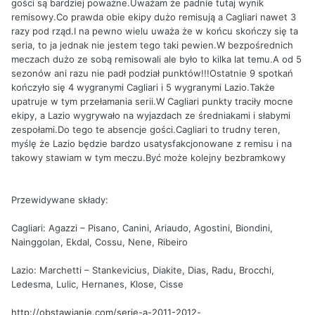
gości są bardziej poważne.Uważam że padnie tutaj wynik
remisowy.Co prawda obie ekipy dużo remisują a Cagliari nawet 3
razy pod rząd.I na pewno wielu uważa że w końcu skończy się ta
seria, to ja jednak nie jestem tego taki pewien.W bezpośrednich
meczach dużo ze sobą remisowali ale było to kilka lat temu.A od 5
sezonów ani razu nie padł podział punktów!!!Ostatnie 9 spotkań
kończyło się 4 wygranymi Cagliari i 5 wygranymi Lazio.Także
upatruje w tym przełamania serii.W Cagliari punkty traciły mocne
ekipy, a Lazio wygrywało na wyjazdach ze średniakami i słabymi
zespołami.Do tego te absencje gości.Cagliari to trudny teren,
myślę że Lazio będzie bardzo usatysfakcjonowane z remisu i na
takowy stawiam w tym meczu.Być może kolejny bezbramkowy
Przewidywane składy:
Cagliari: Agazzi – Pisano, Canini, Ariaudo, Agostini, Biondini,
Nainggolan, Ekdal, Cossu, Nene, Ribeiro
Lazio: Marchetti – Stankevicius, Diakite, Dias, Radu, Brocchi,
Ledesma, Lulic, Hernanes, Klose, Cisse
http://obstawianie.com/serie-a-2011-2012-