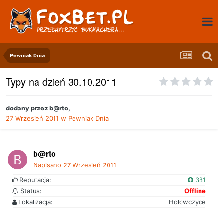
Pewniak Dnia
Typy na dzień 30.10.2011
dodany przez
b@rto
,
27 Wrzesień 2011
w
Pewniak Dnia
b@rto
Napisano
27 Wrzesień 2011
Reputacja:
381
Status:
Offline
Lokalizacja:
Hołowczyce