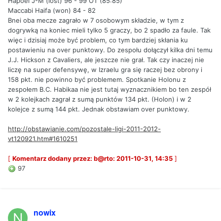
Hapoel J-M (lost) 96 - 99 OT (85:85)
Maccabi Haifa (won) 84 - 82
Bnei oba mecze zagrało w 7 osobowym składzie, w tym z
dogrywką na koniec mieli tylko 5 graczy, bo 2 spadło za faule. Tak
więc i dzisiaj może być problem, co tym bardziej skłania ku
postawieniu na over punktowy. Do zespołu dołączył kilka dni temu
J.J. Hickson z Cavaliers, ale jeszcze nie grał. Tak czy inaczej nie
liczę na super defensywę, w Izraelu gra się raczej bez obrony i
158 pkt. nie powinno być problemem. Spotkanie Holonu z
zespołem B.C. Habikaa nie jest tutaj wyznacznikiem bo ten zespół
w 2 kolejkach zagrał z sumą punktów 134 pkt. (Holon) i w 2
kolejce z sumą 144 pkt. Jednak obstawiam over punktowy.
http://obstawianie.com/pozostale-ligi-2011-2012-
vt120921.htm#1610251
[
Komentarz dodany przez: b@rto: 2011-10-31, 14:35
]
97
nowix