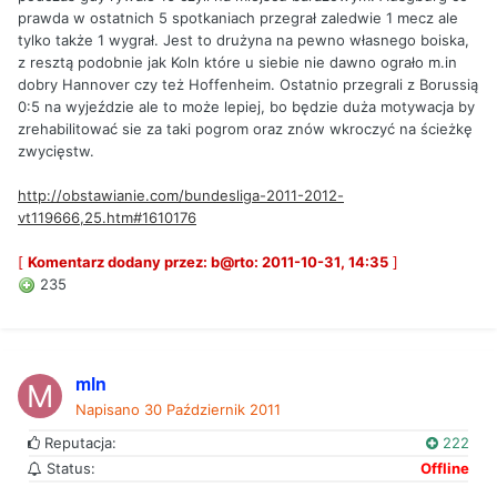
prawda w ostatnich 5 spotkaniach przegrał zaledwie 1 mecz ale
tylko także 1 wygrał. Jest to drużyna na pewno własnego boiska,
z resztą podobnie jak Koln które u siebie nie dawno ograło m.in
dobry Hannover czy też Hoffenheim. Ostatnio przegrali z Borussią
0:5 na wyjeździe ale to może lepiej, bo będzie duża motywacja by
zrehabilitować sie za taki pogrom oraz znów wkroczyć na ścieżkę
zwycięstw.
http://obstawianie.com/bundesliga-2011-2012-
vt119666,25.htm#1610176
[
Komentarz dodany przez: b@rto: 2011-10-31, 14:35
]
235
mln
Napisano
30 Październik 2011
Reputacja:
222
Status:
Offline