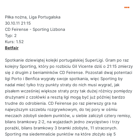
Piłka nożna, Liga Portugalska
30.10.11 21:15
CD Feirense - Sporting Lizbona
Typ: 2
Kurs: 1.52
Betfair
Spotkanie dziewiątej kolejki portugalskiej SuperLigi. Gram po raz
kolejny Sporting, który po rozbiciu Gil Vicente dziś o 21:15 zmierzy
się z drugim z beniaminków CD Feirense. Pozostali dwaj potentaci
ligi Porto i Benfica wygrały swoje spotkania, więc Sporting by
nadal mieć tylko trzy punkty straty do nich musi wygrać, jak
pisałem wcześniej większe straty przy tak dużej różnicy pomiędzy
drużynami z czołówki a resztą ligi mogą być już później bardzo
trudne do odrobienia. CD Feirense po raz pierwszy gra na
najwyższym szczeblu rozgrywkowym, do tej pory w ośmiu
meczach zdobyli siedem punktów, u siebie zaliczyli cztery remisy,
bilans bramkowy 2:2, na wyjazdach jedno zwycięstwo i trzy
porażki, bilans bramkowy 3 bramki zdobyte, 11 straconych.
Sporting ma siedemnaście punktów na które złożyło się 5