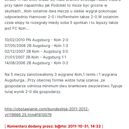
przy takim napastniku jak Podolski to moze byc grozne w
skutkach...Koln ostatnie dwa mecze u siebie wygral pokonujac
odpowiednio Hannover 2-0 i Hoffenheim takze 2-0.W ostatnim
czsie ekipy te rozegraly miedy soba 5 spotkan i tu lepszy takze
jest FC Koln...
10/02/2010 PN Augsburg - Koln 2:0
07/05/2008 2B Augsburg - Koln 1:3
02/12/2007 2B Koln - Augsburg 3:0
21/01/2007 2B Koln - Augsburg 1:1
14/08/2006 2B Augsburg - Koln 0:2
Na 5 meczy zanotowalismy 3 wygrane Koln,1 remis i 1 wygrana
Augsburga...Przy obecnej formie widze tutaj szanse ,ze
gospodarze odniosa minimum dwu bramkowe zwyciestwo.Typuje
tutaj wynik 2-0 dla gospodarzy.
http://obstawianie.com/bundesliga-2011-2012-
vt119666,25.htm#1610079
[
Komentarz dodany przez: b@rto: 2011-10-31, 14:32
]