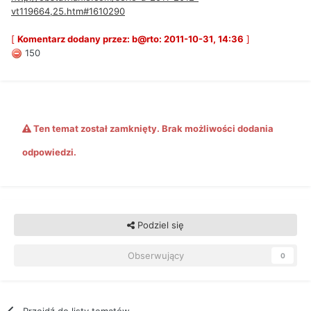
vt119664,25.htm#1610290
[
Komentarz dodany przez: b@rto: 2011-10-31, 14:36
]
150
Ten temat został zamknięty. Brak możliwości dodania
odpowiedzi.
Podziel się
Obserwujący
0
Przejdź do listy tematów