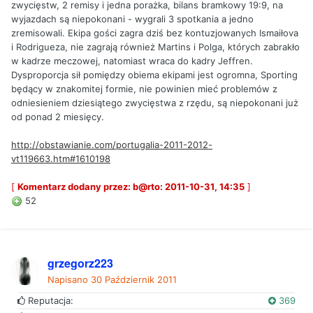
zwycięstw, 2 remisy i jedna porażka, bilans bramkowy 19:9, na
wyjazdach są niepokonani - wygrali 3 spotkania a jedno
zremisowali. Ekipa gości zagra dziś bez kontuzjowanych Ismaiłova
i Rodrigueza, nie zagrają również Martins i Polga, których zabrakło
w kadrze meczowej, natomiast wraca do kadry Jeffren.
Dysproporcja sił pomiędzy obiema ekipami jest ogromna, Sporting
będący w znakomitej formie, nie powinien mieć problemów z
odniesieniem dziesiątego zwycięstwa z rzędu, są niepokonani już
od ponad 2 miesięcy.
http://obstawianie.com/portugalia-2011-2012-
vt119663.htm#1610198
[
Komentarz dodany przez: b@rto: 2011-10-31, 14:35
]
52
grzegorz223
Napisano
30 Październik 2011
Reputacja:
369