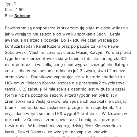
Typ: 1
Kurs: 1,90
Buk:
Betsson
Faworytem są gospodarze którzy zajmują piąte miejsce w lidze a
jak wygrają to nie zależnie od wyniku spotkania Lech - Legia
awansują na trzecią pozycje. Do składu Kielczan wracają po
kontuzji kapitan Kamil Kuzera oraz po pauzie za kartki Paweł
Sobolewski, Vlastimir Jovanovic oraz Maciej Korzym. Korona przed
tygodniem zaprezentowała się w Lubinie fatalnie i przegrała 3:1
dlatego teraz za wszelką cenę chce wygrac szczególnie dlatego
że u sieibe w tym sezonie odniosła już 3 zwycięstwa i 2 mecze
zremisowała. Dodatkowo zapatrując się w historię spotkań to z
ŁKS-em w Kielcach Korona jeszcze nie przegrała(2 zwycięstwa i
remis). ŁKS zajmuję 14 miejsce ale ostatnio jest w dużo lepszej
formie niż na początku sezonu.Przed tygodniem byli bliscy
zremisowania z Wisłą Kraków, ale sędzia ich oszukał nie uznając
bramki i nie do końca zasłużenie przegrali ten pojedynek. Na
wyjazdach w tym sezonie ŁKS wygrał 2 krotnie - z Widzewem w
derbach i z Cracovia, zremisował raz z Lechią oraz przegrał
trzykrotnie. W Kielcach nie zagrają dzisiaj Piotr Klepczarek za
kartki, Paweł Golanski ze względu na zapis w umowie