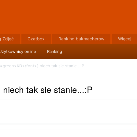
g Zdjęć
Czatbox
Ranking bukmacherów
Więcej
Użytkownicy online
Ranking
r=green>KD</font>] niech tak sie stanie...:P
niech tak sie stanie...:P