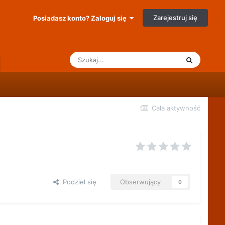
Zarejestruj się
Posiadasz konto? Zaloguj się
Cała aktywność
Podziel się
Obserwujący
0