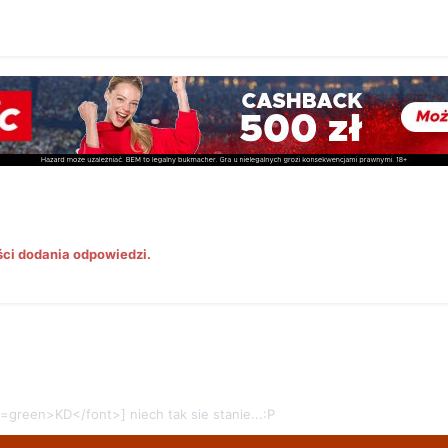
ści dodania odpowiedzi.
r=green>KD</font>] niech tak sie stanie...:P