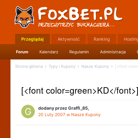
Przeglądaj
Aktywność
Ranking
Hostin
Forum
Kalendarz
Regulamin
Administracja
Strona główna
Typy i Kupony
Nasze Kupony
[<font colo
[<font color=green>KD</font>] 
dodany przez
Graffi_85
,
20 Luty 2007
w
Nasze Kupony