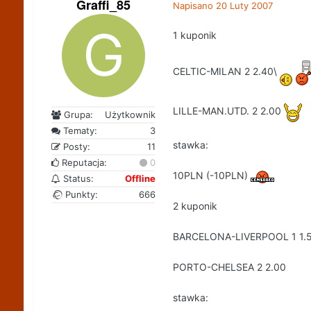
Graffi_85
Napisano
20 Luty 2007
1 kuponik
CELTIC-MILAN 2 2.40\
LILLE-MAN.UTD. 2 2.00
Grupa:
Użytkownik
Tematy:
3
stawka:
Posty:
11
Reputacja:
0
10PLN (-10PLN)
Status:
Offline
Punkty:
666
2 kuponik
BARCELONA-LIVERPOOL 1 1.
PORTO-CHELSEA 2 2.00
stawka: