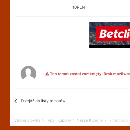
10PLN
Ten temat został zamknięty. Brak możliwo
Przejdź do listy tematów
Strona główna
Typy i Kupony
Nasze Kupony
[<font colo