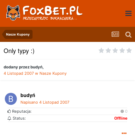
Nasze Kupony
Only typy :)
dodany przez
budyń
,
4 Listopad 2007
w
Nasze Kupony
budyń
Napisano
4 Listopad 2007
Reputacja:
0
Status:
Offline