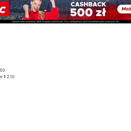
.50
ow
1
2.10