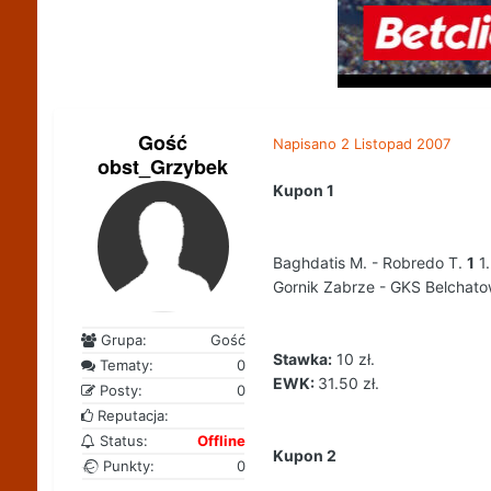
Gość
Napisano
2 Listopad 2007
obst_Grzybek
Kupon 1
Baghdatis M. - Robredo T.
1
1
Gornik Zabrze - GKS Belchat
Grupa:
Gość
Stawka:
10 zł.
Tematy:
0
EWK:
31.50 zł.
Posty:
0
Reputacja:
Status:
Offline
Kupon 2
Punkty:
0