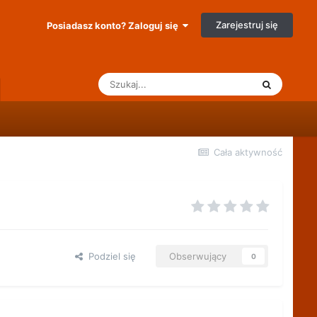
Zarejestruj się
Posiadasz konto? Zaloguj się
Cała aktywność
Podziel się
Obserwujący
0