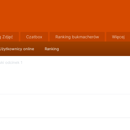
g Zdjęć
Czatbox
Ranking bukmacherów
Więcej
Użytkownicy online
Ranking
ki odcinek 1