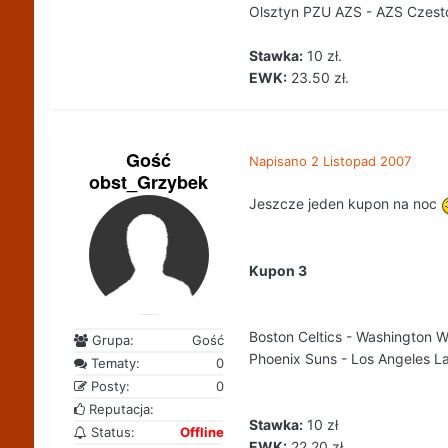
Olsztyn PZU AZS - AZS Czes
Stawka:
10 zł.
EWK:
23.50 zł.
Gość
Napisano
2 Listopad 2007
obst_Grzybek
Jeszcze jeden kupon na noc
Kupon 3
Boston Celtics - Washington 
Grupa:
Gość
Phoenix Suns - Los Angeles L
Tematy:
0
Posty:
0
Reputacja:
Stawka:
10 zł
Status:
Offline
EWK:
22.20 zł