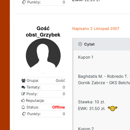
Punkty:
0
Gość
Napisano
2 Listopad 2007
obst_Grzybek
Cytat
Kupon 1
Baghdatis M. - Robredo T. 
Grupa:
Gość
Gornik Zabrze - GKS Belch
Tematy:
0
Posty:
0
Reputacja:
Stawka: 10 zł.
Status:
Offline
EWK: 31.50 zł.
Punkty:
0
Kupon 2