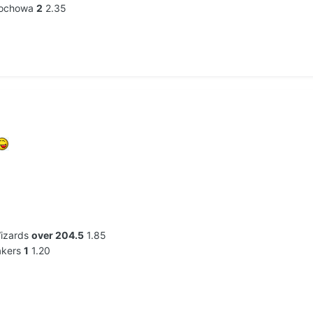
tochowa
2
2.35
Wizards
over 204.5
1.85
akers
1
1.20