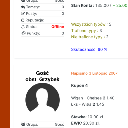
Grupa:
Gość
Stan Konta :
135.00 (
+ 25.00
Tematy:
0
Posty:
0
Reputacja:
Wszystkich typów :
5
Status:
Offline
Trafione typy :
3
Punkty:
0
Nie trafione typy :
2
Skuteczność: 60 %
Gość
Napisano
3 Listopad 2007
obst_Grzybek
Kupon 4
Wigan - Chelsea
2
1.40
Łks - Wisła
2
1.45
Stawka:
10.00 zł.
EWK:
20.30 zł.
Grupa:
Gość