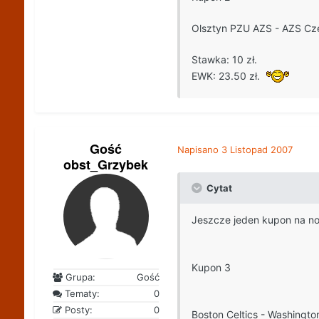
Olsztyn PZU AZS - AZS Cz
Stawka: 10 zł.
EWK: 23.50 zł.
Gość
Napisano
3 Listopad 2007
obst_Grzybek
Cytat
Jeszcze jeden kupon na n
Kupon 3
Grupa:
Gość
Tematy:
0
Posty:
0
Boston Celtics - Washingt