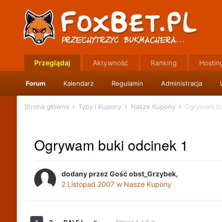
Przeglądaj
Aktywność
Ranking
Hostin
Forum
Kalendarz
Regulamin
Administracja
Strona główna
Typy i Kupony
Nasze Kupony
Ogrywam bu
Ogrywam buki odcinek 1
dodany przez
Gość obst_Grzybek
,
2 Listopad 2007
w
Nasze Kupony