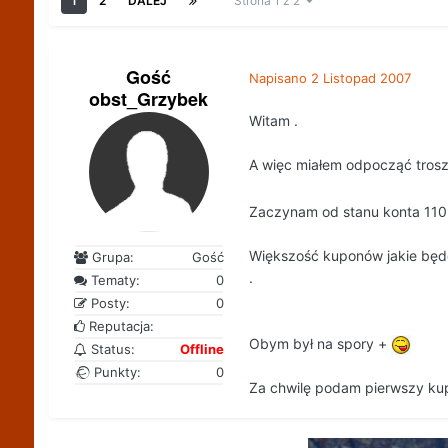
1
2
DALEJ
Strona 1 z 2
Gość
Napisano
2 Listopad 2007
obst_Grzybek
Witam .
A więc miałem odpocząć tros
Zaczynam od stanu konta 110 
Większość kuponów jakie będę 
Grupa:
Gość
.
Tematy:
0
Posty:
0
Reputacja:
Obym był na spory +
Status:
Offline
Punkty:
0
Za chwilę podam pierwszy ku