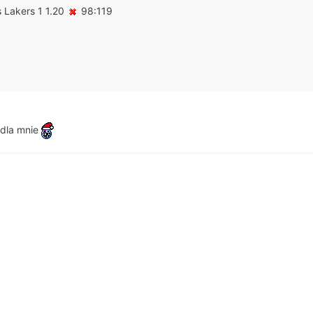
 Lakers 1 1.20
98:119
 dla mnie