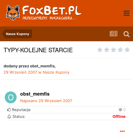
Nasze Kupony
TYPY-KOLEJNE STARCIE
dodany przez
obst_memfis
,
29 Wrzesień 2007
w
Nasze Kupony
obst_memfis
Napisano
29 Wrzesień 2007
Reputacja:
0
Status:
Offline