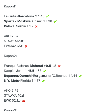
Kupon1:
Levante-
Barcelona
2 1.43
Spartak Moskwa
-Chimki 1 1.38
Polska
-Serbia 1 1.2
AKO:2.37
STAWKA:20zł
EWK:42.65zł
Kupon2:
Francja-Białoruś
Białoruś +9.5
1.8
Kuopio-Jokerit
-5.5
1.63
Bopanna/Qureshi
-Burgsmuller/O.Rochus 1 1.44
N.Y. Mets
-Florida 1 1.37
AKO:5.79
STAWKA:10zł
EWK:52.1zł
Kupon3: