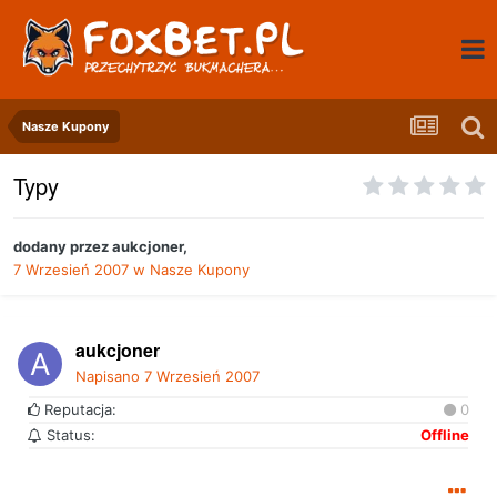
Nasze Kupony
Typy
dodany przez
aukcjoner
,
7 Wrzesień 2007
w
Nasze Kupony
aukcjoner
Napisano
7 Wrzesień 2007
Reputacja:
0
Status:
Offline