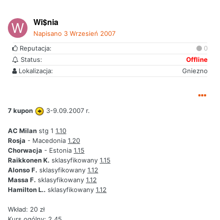
Wi$nia
Napisano
3 Wrzesień 2007
Reputacja:
0
Status:
Offline
Lokalizacja:
Gniezno
7 kupon
3-9.09.2007 r.
AC Milan
stg 1
1.10
Rosja
- Macedonia
1.20
Chorwacja
- Estonia
1.15
Raikkonen K.
sklasyfikowany
1.15
Alonso F.
sklasyfikowany
1.12
Massa F.
sklasyfikowany
1.12
Hamilton L..
sklasyfikowany
1.12
Wkład: 20 zł
Kurs ogólny: 2,45