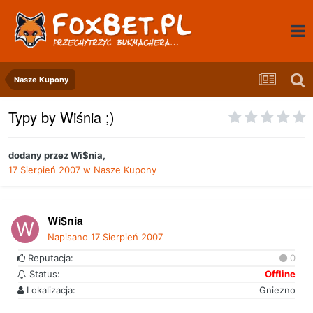
Nasze Kupony
Typy by Wiśnia ;)
dodany przez
Wi$nia
,
17 Sierpień 2007
w
Nasze Kupony
Wi$nia
Napisano
17 Sierpień 2007
Reputacja:
0
Status:
Offline
Lokalizacja:
Gniezno