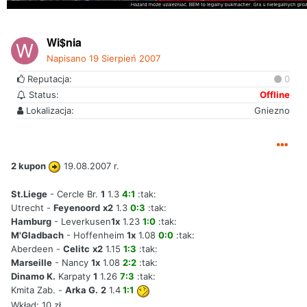
Wi$nia
Napisano
19 Sierpień 2007
Reputacja:
0
Status:
Offline
Lokalizacja:
Gniezno
2 kupon
19.08.2007 r.
St.Liege
- Cercle Br.
1
1.3
4:1
:tak:
Utrecht -
Feyenoord
x2
1.3
0:3
:tak:
Hamburg
- Leverkusen
1x
1.23
1:0
:tak:
M'Gladbach
- Hoffenheim
1x
1.08
0:0
:tak:
Aberdeen -
Celitc
x2
1.15
1:3
:tak:
Marseille
- Nancy
1x
1.08
2:2
:tak:
Dinamo K.
Karpaty
1
1.26
7:3
:tak:
Kmita Zab. -
Arka G.
2
1.4
1:1
Wkład: 10 zł