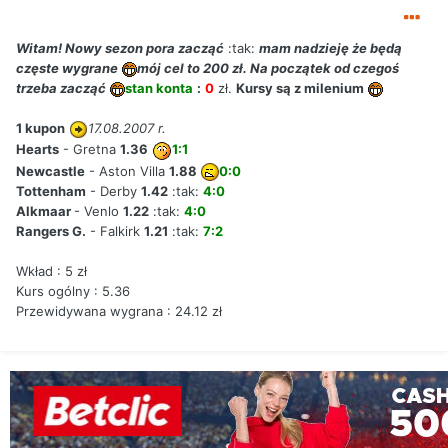
Witam! Nowy sezon pora zacząć
:tak:
mam nadzieję że będą
częste wygrane
mój cel to 200 zł. Na początek od czegoś
trzeba zacząć
stan konta
:
0
zł.
Kursy są z milenium
1 kupon
17.08.2007 r.
Hearts
- Gretna
1.36
1:1
Newcastle
- Aston Villa
1.88
0:0
Tottenham
- Derby
1.42
:tak:
4:0
Alkmaar
- Venlo
1.22
:tak:
4:0
Rangers G.
- Falkirk
1.21
:tak:
7:2
Wkład : 5 zł
Kurs ogólny : 5.36
Przewidywana wygrana : 24.12 zł