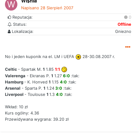
Wi$nia
Napisano
28 Sierpień 2007
Reputacja:
0
Status:
Offline
Lokalizacja:
Gniezno
No i jeden kuponik na el. LM i UEFA
28-30.08.2007 r.
Celtic
- Spartak M.
1
1.85
1:1
Valerenga
- Ekranas P.
1
1.27
6:0
:tak:
Hamburg
- K. Honved
1
1.15
4:0
:tak:
Arsenal
- Sparta P.
1
1.24
3:0
:tak:
Liverpool
- Toulouse
1
1.3
4:0
:tak:
Wkład: 10 zł
Kurs ogólny: 4.36
Przewidywana wygrana: 39.20 zł