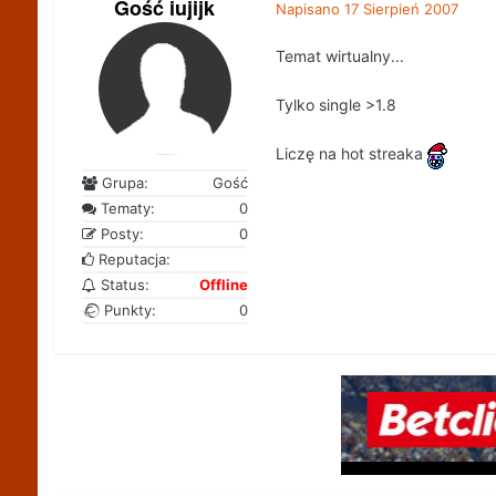
Gość iujijk
Napisano
17 Sierpień 2007
Temat wirtualny...
Tylko single >1.8
Liczę na hot streaka
Grupa:
Gość
Tematy:
0
Posty:
0
Reputacja:
Status:
Offline
Punkty:
0