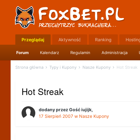
Przeglądaj
Aktywność
Ranking
Hostin
Forum
Kalendarz
Regulamin
Administracja
Strona główna
Typy i Kupony
Nasze Kupony
Hot Streak
Hot Streak
dodany przez
Gość iujijk
,
17 Sierpień 2007
w
Nasze Kupony