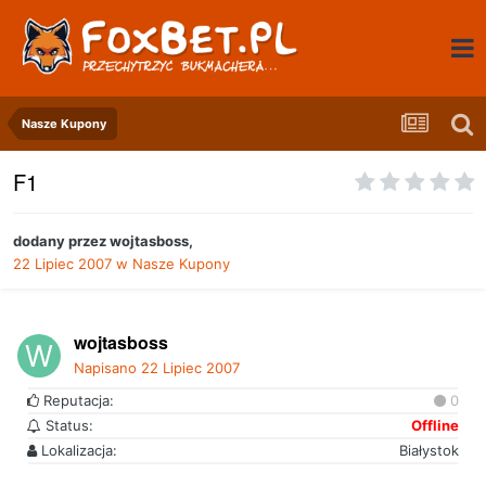
Nasze Kupony
F1
dodany przez
wojtasboss
,
22 Lipiec 2007
w
Nasze Kupony
wojtasboss
Napisano
22 Lipiec 2007
Reputacja:
0
Status:
Offline
Lokalizacja:
Białystok