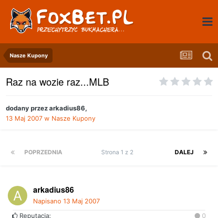
Nasze Kupony
Raz na wozie raz...MLB
dodany przez
arkadius86
,
13 Maj 2007
w
Nasze Kupony
POPRZEDNIA
Strona 1 z 2
DALEJ
arkadius86
Napisano
13 Maj 2007
Reputacja:
0