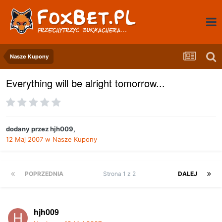
Nasze Kupony
Everything will be alright tomorrow...
dodany przez
hjh009
,
12 Maj 2007
w
Nasze Kupony
POPRZEDNIA
Strona 1 z 2
DALEJ
hjh009