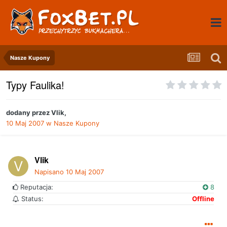
Nasze Kupony
Typy Faulika!
dodany przez
Vlik
,
10 Maj 2007
w
Nasze Kupony
Vlik
Napisano
10 Maj 2007
Reputacja:
8
Status:
Offline