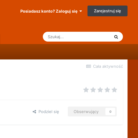
Zarejestruj się
Posiadasz konto? Zaloguj się
Cała aktywność
Podziel się
Obserwujący
0