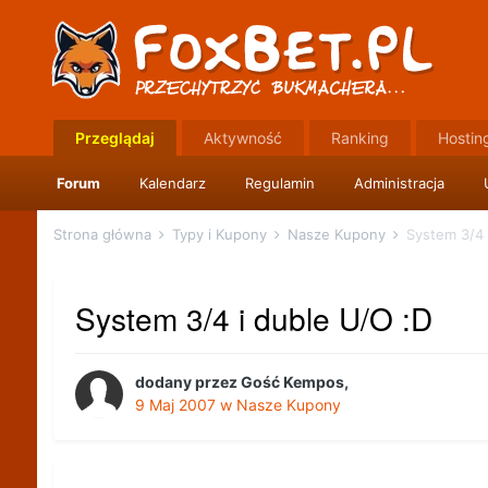
Przeglądaj
Aktywność
Ranking
Hostin
Forum
Kalendarz
Regulamin
Administracja
Strona główna
Typy i Kupony
Nasze Kupony
System 3/4 
System 3/4 i duble U/O :D
dodany przez
Gość Kempos
,
9 Maj 2007
w
Nasze Kupony