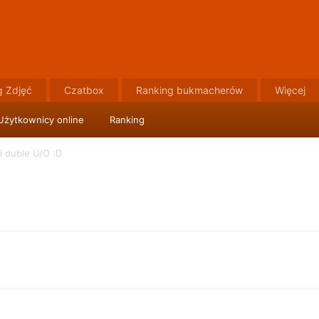
g Zdjęć
Czatbox
Ranking bukmacherów
Więcej
Użytkownicy online
Ranking
i duble U/O :D