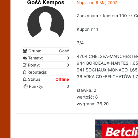
Gość Kempos
Napisano
9 Maj 2007
Zaczynam z kontem 100 zł. G
Kupon nr 1
3/4
Grupa:
Gość
4704 CHELSEA-MANCHESTER 
Tematy:
0
944 BORDEAUX-NANTES 1,65
Posty:
0
941 SOCHAUX-MONACO 1,65
Reputacja:
36 ARKA GD.-BEŁCHATÓW 1,7
Status:
Offline
Punkty:
0
stawka: 2
wartość: 8
wygrana: 36,20