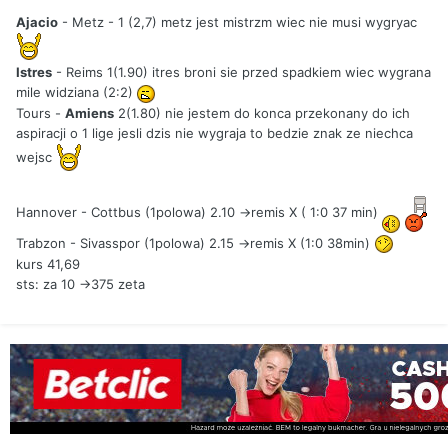
Ajacio
- Metz - 1 (2,7) metz jest mistrzm wiec nie musi wygryac
Istres
- Reims 1(1.90) itres broni sie przed spadkiem wiec wygrana
mile widziana (2:2)
Tours -
Amiens
2(1.80) nie jestem do konca przekonany do ich
aspiracji o 1 lige jesli dzis nie wygraja to bedzie znak ze niechca
wejsc
Hannover - Cottbus (1polowa) 2.10 ->remis X ( 1:0 37 min)
Trabzon - Sivasspor (1polowa) 2.15 ->remis X (1:0 38min)
kurs 41,69
sts: za 10 ->375 zeta