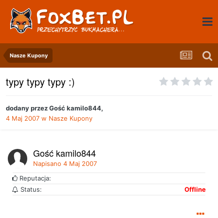
Nasze Kupony
typy typy typy :)
dodany przez
Gość kamilo844
,
4 Maj 2007
w
Nasze Kupony
Gość kamilo844
Napisano
4 Maj 2007
Reputacja:
Status:
Offline