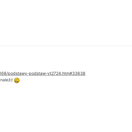
ics168/podstawy-podstaw-vt2724.htm#33638
znaleźć