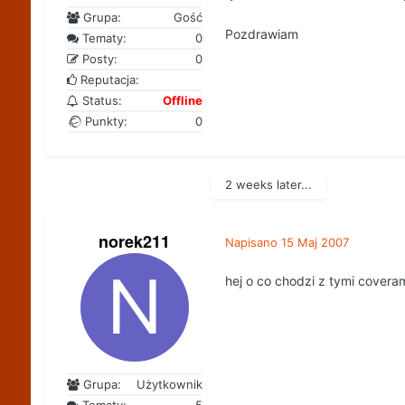
Grupa:
Gość
Pozdrawiam
Tematy:
0
Posty:
0
Reputacja:
Status:
Offline
Punkty:
0
2 weeks later...
norek211
Napisano
15 Maj 2007
hej o co chodzi z tymi coveram
Grupa:
Użytkownik