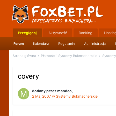
Przeglądaj
Aktywność
Ranking
Hostin
Forum
Kalendarz
Regulamin
Administracja
Strona główna
Płatności i Systemy Bukmacherskie
Systemy
covery
dodany przez
mandeo
,
2 Maj 2007
w
Systemy Bukmacherskie