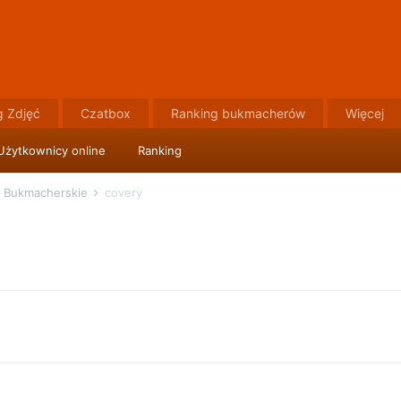
g Zdjęć
Czatbox
Ranking bukmacherów
Więcej
Użytkownicy online
Ranking
 Bukmacherskie
covery