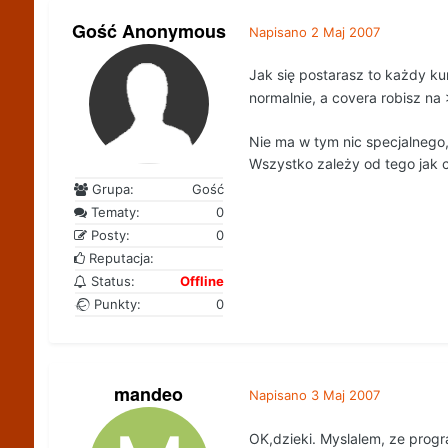
Gość Anonymous
Napisano
2 Maj 2007
Jak się postarasz to każdy k
normalnie, a covera robisz na 
Nie ma w tym nic specjalnego,
Wszystko zależy od tego jak ch
Grupa:
Gość
Tematy:
0
Posty:
0
Reputacja:
Status:
Offline
Punkty:
0
mandeo
Napisano
3 Maj 2007
OK,dzieki. Myslalem, ze progra