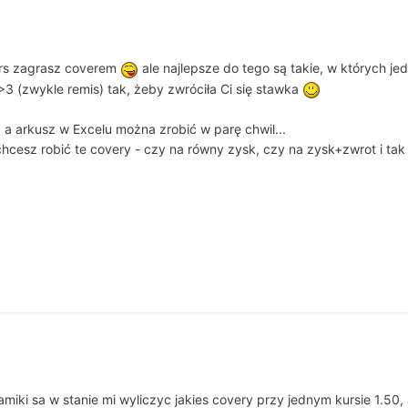
urs zagrasz coverem
ale najlepsze do tego są takie, w których je
>3 (zwykle remis) tak, żeby zwróciła Ci się stawka
 a arkusz w Excelu można zrobić w parę chwil...
cesz robić te covery - czy na równy zysk, czy na zysk+zwrot i tak d
miki sa w stanie mi wyliczyc jakies covery przy jednym kursie 1.50, 