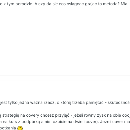
e z tym poradzic. A czy da sie cos osiagnac grajac ta metoda? Mial 
 jest tylko jedna ważna rzecz, o której trzeba pamiętać - skuteczno
ą strategię na covery chcesz przyjąć - jeżeli równy zysk na obie op
 na kurs z podpórką a nie rozbicie na dwie i cover). Jeżeli cover m
spotkania