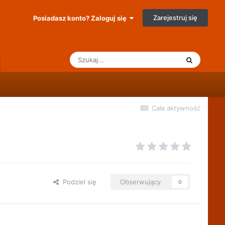
Zarejestruj się
Posiadasz konto? Zaloguj się
Cała aktywność
Podziel się
Obserwujący
0