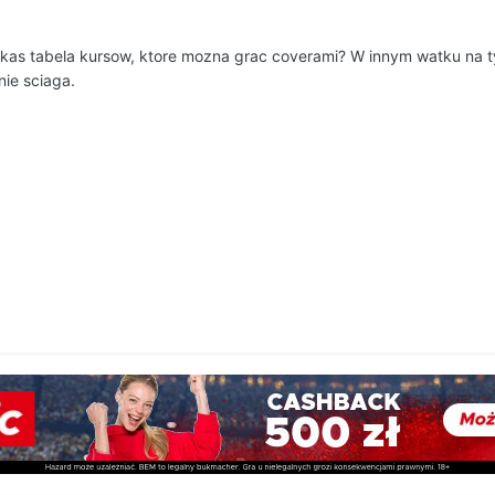
jakas tabela kursow, ktore mozna grac coverami? W innym watku na t
nie sciaga.