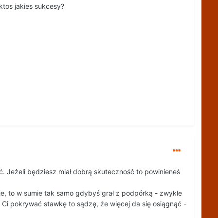
ktos jakies sukcesy?
ść. Jeżeli będziesz miał dobrą skuteczność to powinieneś
cje, to w sumie tak samo gdybyś grał z podpórką - zwykle
a Ci pokrywać stawkę to sądzę, że więcej da się osiągnąć -