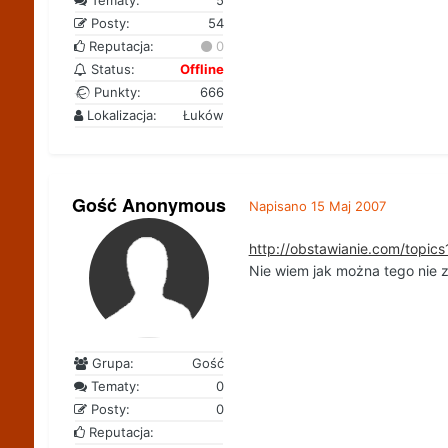
Tematy:
5
Posty:
54
Reputacja:
0
Status:
Offline
Punkty:
666
Lokalizacja:
Łuków
Gość Anonymous
Napisano
15 Maj 2007
http://obstawianie.com/top
Nie wiem jak można tego nie 
Grupa:
Gość
Tematy:
0
Posty:
0
Reputacja: