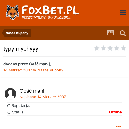
Nasze Kupony
typy mychyyy
dodany przez
Gość manij
,
14 Marzec 2007
w
Nasze Kupony
Gość manij
Napisano
14 Marzec 2007
Reputacja:
Status:
Offline