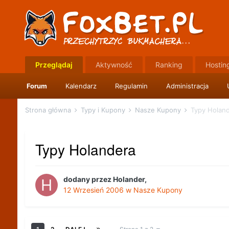
Przeglądaj
Aktywność
Ranking
Hostin
Forum
Kalendarz
Regulamin
Administracja
Strona główna
Typy i Kupony
Nasze Kupony
Typy Holan
Typy Holandera
dodany przez
Holander
,
12 Wrzesień 2006
w
Nasze Kupony