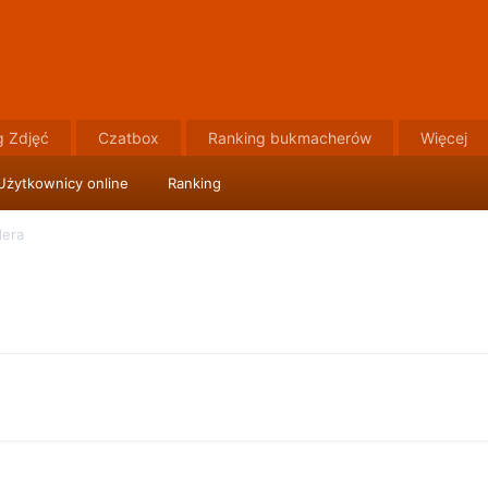
g Zdjęć
Czatbox
Ranking bukmacherów
Więcej
Użytkownicy online
Ranking
dera