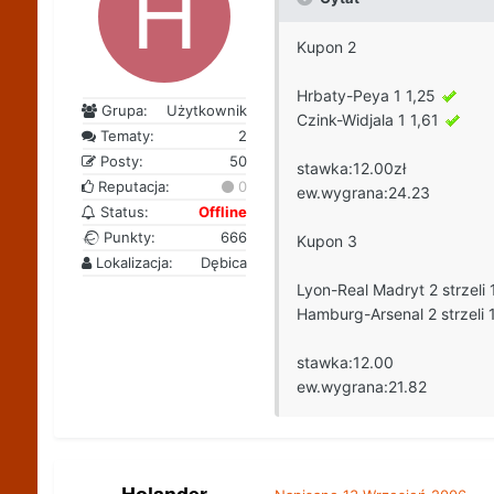
Kupon 2
Hrbaty-Peya 1 1,25
Grupa:
Użytkownik
Czink-Widjala 1 1,61
Tematy:
2
Posty:
50
stawka:12.00zł
Reputacja:
0
ew.wygrana:24.23
Status:
Offline
Punkty:
666
Kupon 3
Lokalizacja:
Dębica
Lyon-Real Madryt 2 strzeli
Hamburg-Arsenal 2 strzeli 
stawka:12.00
ew.wygrana:21.82