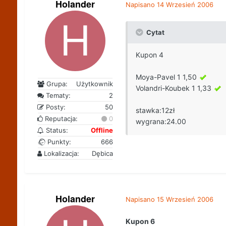
Holander
Napisano
14 Wrzesień 2006
Cytat
Kupon 4
Moya-Pavel 1 1,50
Grupa:
Użytkownik
Volandri-Koubek 1 1,33
Tematy:
2
Posty:
50
stawka:12zł
Reputacja:
0
wygrana:24.00
Status:
Offline
Punkty:
666
Lokalizacja:
Dębica
Holander
Napisano
15 Wrzesień 2006
Kupon 6