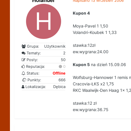
Holander
Napisano
13 Wrzesień 2006
Kupon 4
Moya-Pavel 1 1,50
Volandri-Koubek 1 1,33
stawka:12zł
Grupa:
Użytkownik
ew.wygrana:24.00
Tematy:
2
Posty:
50
Kupon 5
na dzień 15.09.06
Reputacja:
0
Status:
Offline
Wolfsburg-Hannower 1 remis n
Punkty:
666
Cracovia-ŁKS x2 1,75
Lokalizacja:
Dębica
RKC Waalwijk-Den Haag 1x 1,
stawka:12 zł
ew.wygrana:36.75