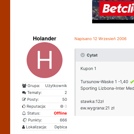
Holander
Napisano
12 Wrzesień 2006
Cytat
Kupon 1
Tursunow-Waske 1 -1,40
Grupa:
Użytkownik
Sporting Lizbona-Inter Med
Tematy:
2
Posty:
50
stawka:12zł
Reputacja:
0
ew.wygrana:21 zł
Status:
Offline
Punkty:
666
Lokalizacja:
Dębica