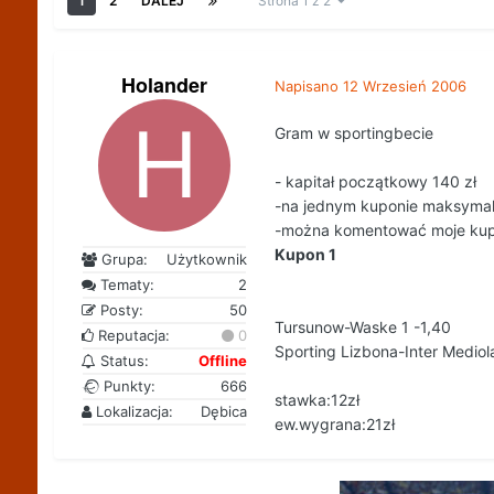
1
2
DALEJ
Strona 1 z 2
Holander
Napisano
12 Wrzesień 2006
Gram w sportingbecie
- kapitał początkowy 140 zł
-na jednym kuponie maksymal
-można komentować moje ku
Kupon 1
Grupa:
Użytkownik
Tematy:
2
Posty:
50
Tursunow-Waske 1 -1,40
Reputacja:
0
Sporting Lizbona-Inter Mediol
Status:
Offline
Punkty:
666
stawka:12zł
Lokalizacja:
Dębica
ew.wygrana:21zł