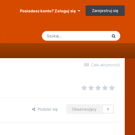
Zarejestruj się
Posiadasz konto? Zaloguj się
Cała aktywność
Podziel się
Obserwujący
0