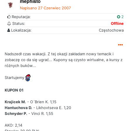
mephisto
Napisano
27 Czerwiec 2007
Reputacja:
2
Status:
Offline
Lokalizacja:
Częstochowa
Nadszedł czas wakacji. Z tej okazji zakładam nowy temacik i
zobaczę co da się ugrać... Kupony są czysto wirtualne, a kursy z
różnych buków...
Startujemy
KUPON 01
Krajicek M.
- O´Brien K. 1,15
Hantuchova D.
- Likhovtseva E. 1,20
Schnyder P.
- Vinci R. 1,55
AKO: 2,14