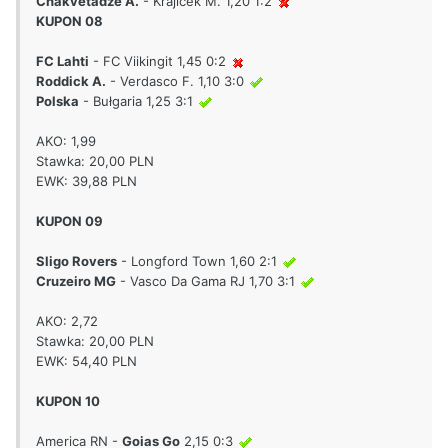
Chakvetadze A.
- Krajicek M. 1,20 1:2
KUPON 08
FC Lahti
- FC Viikingit 1,45 0:2
Roddick A.
- Verdasco F. 1,10 3:0
Polska
- Bułgaria 1,25 3:1
AKO: 1,99
Stawka: 20,00 PLN
EWK: 39,88 PLN
KUPON 09
Sligo Rovers
- Longford Town 1,60 2:1
Cruzeiro MG
- Vasco Da Gama RJ 1,70 3:1
AKO: 2,72
Stawka: 20,00 PLN
EWK: 54,40 PLN
KUPON 10
America RN -
Goias Go
2,15 0:3