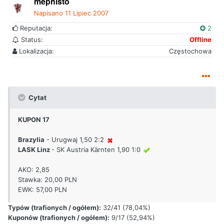
mephisto
Napisano
11 Lipiec 2007
Reputacja:
2
Status:
Offline
Lokalizacja:
Częstochowa
Cytat
KUPON 17
Brazylia
- Urugwaj 1,50 2:2
LASK Linz
- SK Austria Kärnten 1,90 1:0
AKO: 2,85
Stawka: 20,00 PLN
EWK: 57,00 PLN
Typów (trafionych / ogółem):
32/41 (78,04%)
Kuponów (trafionych / ogółem):
9/17 (52,94%)