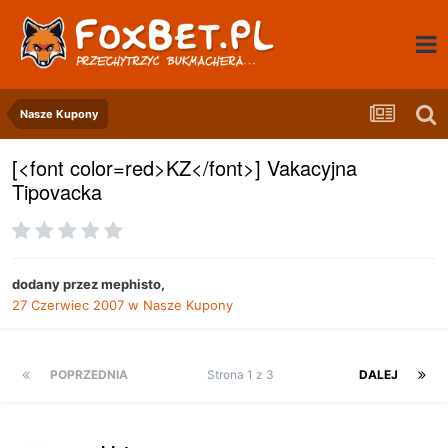
Nasze Kupony
[<font color=red>KZ</font>] Vakacyjna
Tipovacka
dodany przez
mephisto
,
27 Czerwiec 2007
w
Nasze Kupony
POPRZEDNIA
Strona 1 z 3
DALEJ