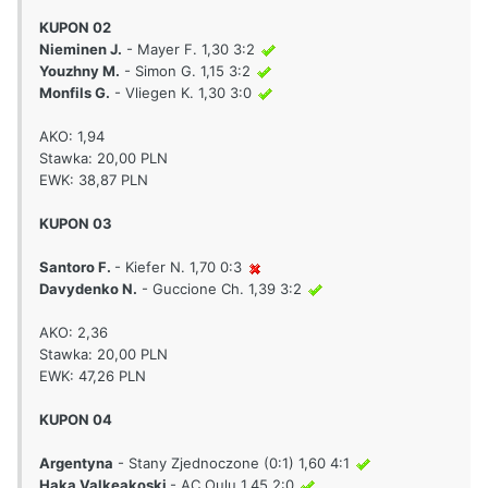
KUPON 02
Nieminen J.
- Mayer F. 1,30 3:2
Youzhny M.
- Simon G. 1,15 3:2
Monfils G.
- Vliegen K. 1,30 3:0
AKO: 1,94
Stawka: 20,00 PLN
EWK: 38,87 PLN
KUPON 03
Santoro F.
- Kiefer N. 1,70 0:3
Davydenko N.
- Guccione Ch. 1,39 3:2
AKO: 2,36
Stawka: 20,00 PLN
EWK: 47,26 PLN
KUPON 04
Argentyna
- Stany Zjednoczone (0:1) 1,60 4:1
Haka Valkeakoski
- AC Oulu 1,45 2:0