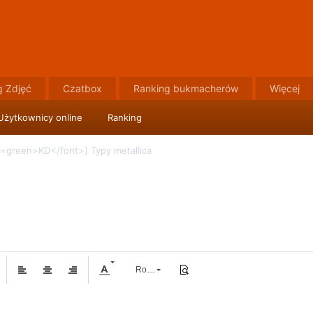
g Zdjęć
Czatbox
Ranking bukmacherów
Więcej
Użytkownicy online
Ranking
r=green>KD</font>] Typy metallica
Rozmiar